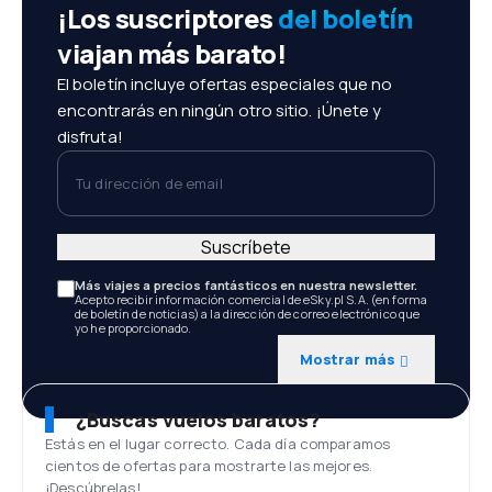
¡Los suscriptores
del boletín
viajan más barato!
El boletín incluye ofertas especiales que no
encontrarás en ningún otro sitio. ¡Únete y
disfruta!
Tu dirección de email
Suscríbete
Más viajes a precios fantásticos en nuestra newsletter.
Acepto recibir información comercial de eSky.pl S.A. (en forma
de boletín de noticias) a la dirección de correo electrónico que
yo he proporcionado.
Mostrar más
¿Buscas vuelos baratos?
Estás en el lugar correcto. Cada día comparamos
cientos de ofertas para mostrarte las mejores.
¡Descúbrelas!