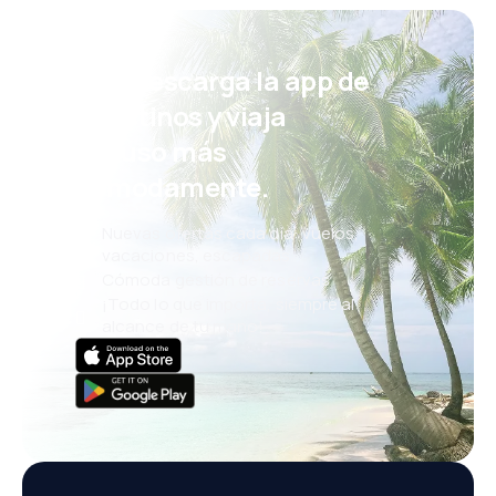
¡Eh! Descarga la app de
eDestinos y viaja
incluso más
cómodamente.
Nuevas ofertas cada día: vuelos,
vacaciones, escapadas
Cómoda gestión de reservas
¡Todo lo que importa, siempre al
alcance de tu mano!