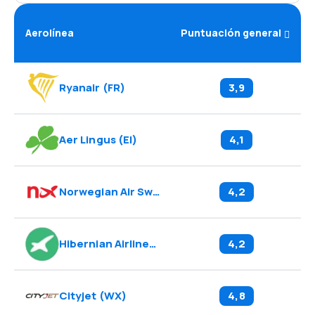
Aerolínea
Puntuación general
Ryanair
(
FR
)
3,9
Aer Lingus
(
EI
)
4,1
Norwegian Air Sweden
(
D8
)
4,2
Hibernian Airlines
(
HG
)
4,2
Cityjet
(
WX
)
4,8