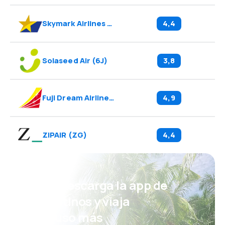
Skymark Airlines
(
BC
)
4,4
Solaseed Air
(
6J
)
3,8
Fuji Dream Airlines
(
JH
)
4,9
ZIPAIR
(
ZG
)
4,4
¡Eh! Descarga la app de
eDestinos y viaja
incluso más