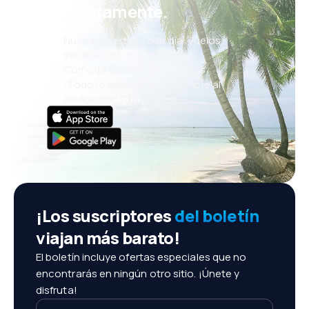
cómodamente.
Nuevas ofertas cada día: vuelos,
vacaciones, escapadas
Cómoda gestión de reservas
¡Todo lo que importa, siempre al
alcance de tu mano!
¡Los suscriptores
del boletín
viajan más barato!
El boletín incluye ofertas especiales que no
encontrarás en ningún otro sitio. ¡Únete y
disfruta!
Tu dirección de email