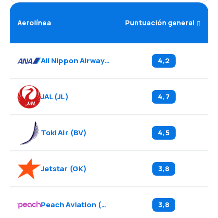
Aerolínea
Puntuación general
All Nippon Airways
(
NH
)
4,2
JAL
(
JL
)
4,7
Toki Air
(
BV
)
4,5
Jetstar
(
GK
)
3,8
Peach Aviation
(
MM
)
3,8