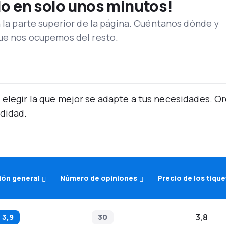
lo en solo unos minutos!
n la parte superior de la página. Cuéntanos dónde y
que nos ocupemos del resto.
 elegir la que mejor se adapte a tus necesidades. 
didad.
ón general
Número de opiniones
Precio de los tiqu
3,9
30
3,8