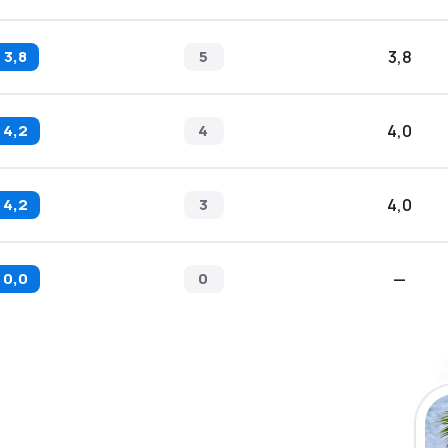
3,8
5
3,8
4,2
4
4,0
4,2
3
4,0
0,0
0
—
a app de