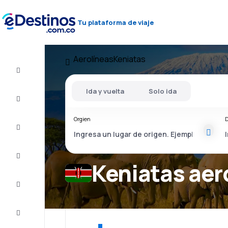
Tu plataforma de viaje
Aerolíneas
Keniatas
Vuelo+Hotel
Ida y vuelta
Solo ida
Vuelos
baratos
Orgien
D
Viajes
Alojamientos
Keniatas aer
Ofertas
Completa
el viaje