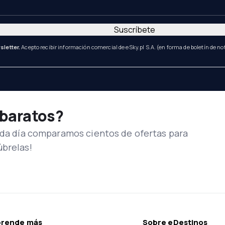
Suscríbete
sletter.
Acepto recibir información comercial de eSky.pl S.A. (en forma de boletín de not
 baratos?
Cada día comparamos cientos de ofertas para
úbrelas!
prende más
Sobre eDestinos