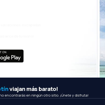
ja incluso más
s, vacaciones, escapadas
l alcance de tu mano!
etín
viajan más barato!
 no encontrarás en ningún otro sitio. ¡Únete y disfruta!