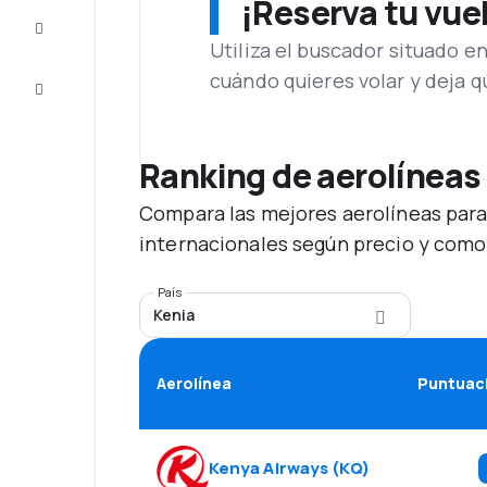
¡Reserva tu vue
Inspiración
y consejos
Utiliza el buscador situado e
cuándo quieres volar y deja 
Atención
al cliente
Ranking de aerolíneas
Compara las mejores aerolíneas para
internacionales según precio y como
País
Kenia
Aerolínea
Puntuaci
Kenya Airways
(
KQ
)