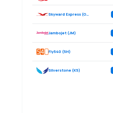
Skyward Express
(
OW
)
Jambojet
(
JM
)
Fly540
(
5H
)
Silverstone
(
K5
)
¡Eh! Descarga l