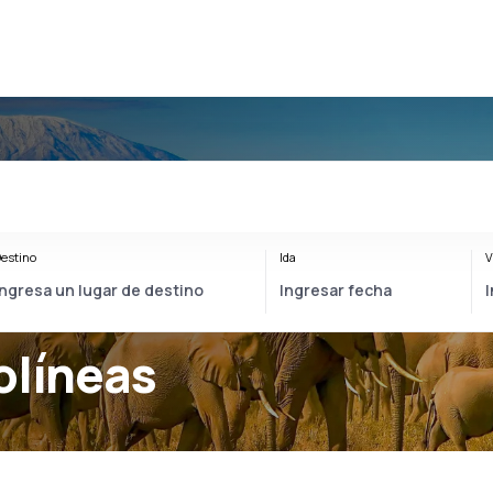
estino
Ida
V
olíneas