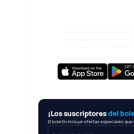
eDestinos y via
cómodamente.
Nuevas ofertas cada día: vuelo
Cómoda gestión de reservas
¡Todo lo que importa, siempre a
¡Los suscriptores
del bol
El boletín incluye ofertas especiales que
Tu dirección de email