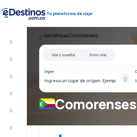
Tu plataforma de viaje
Aerolíneas
Comorenses
Vuelo+Hotel
Ida y vuelta
Solo ida
Vuelos
baratos
Orgien
D
Viajes
Alojamientos
Comorenses 
Ofertas
Completa
el viaje