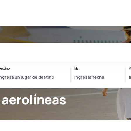
estino
Ida
V
aerolíneas