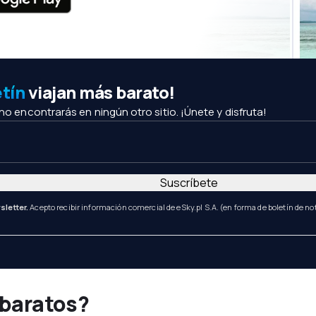
etín
viajan más barato!
 no encontrarás en ningún otro sitio. ¡Únete y disfruta!
Suscríbete
sletter.
Acepto recibir información comercial de eSky.pl S.A. (en forma de boletín de not
 baratos?