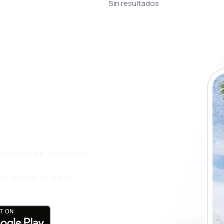
Sin resultados
a app de
ja incluso más
s, vacaciones, escapadas
l alcance de tu mano!