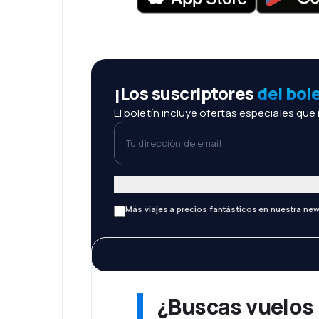
¡Los suscriptores
del bol
El boletín incluye ofertas especiales que
Tu dirección de email
Más viajes a precios fantásticos en nuestra new
¿Buscas vuelos