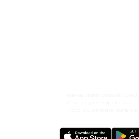
¡Eh! Descarga l
eDestinos y via
cómodamente.
Nuevas ofertas cada día: vuelo
Cómoda gestión de reservas
¡Todo lo que importa, siempre a