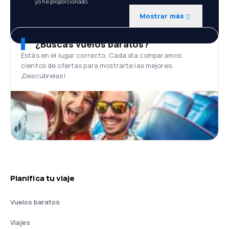
yo he proporcionado.
Mostrar más
¿Buscas vuelos baratos?
Estás en el lugar correcto. Cada día comparamos
cientos de ofertas para mostrarte las mejores.
¡Descúbrelas!
Planifica tu viaje
Vuelos baratos
Viajes