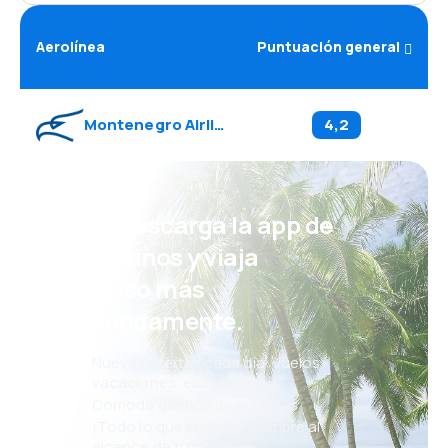
Aerolínea
Puntuación general
Montenegro Airlines
(
YM
)
4,2
¡Eh! Descarga la app de
eDestinos y viaja
incluso más
cómodamente.
Nuevas ofertas cada día: vuelos,
vacaciones, escapadas
Cómoda gestión de reservas
¡Todo lo que importa, siempre al
alcance de tu mano!