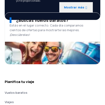
yo he proporcionado.
Mostrar más
¿Buscas vuelos baratos?
Estás en el lugar correcto. Cada día comparamos
cientos de ofertas para mostrarte las mejores.
¡Descúbrelas!
Planifica tu viaje
Vuelos baratos
Viajes