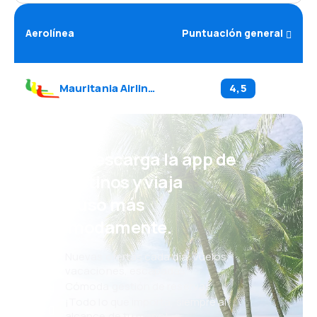
Aerolínea
Puntuación general
Mauritania Airlines
(
L6
)
4,5
¡Eh! Descarga la app de
eDestinos y viaja
incluso más
cómodamente.
Nuevas ofertas cada día: vuelos,
vacaciones, escapadas
Cómoda gestión de reservas
¡Todo lo que importa, siempre al
alcance de tu mano!