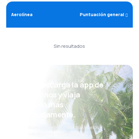
Aerolínea
Puntuación general
Sin resultados
¡Eh! Descarga la app de
eDestinos y viaja
incluso más
cómodamente.
Nuevas ofertas cada día: vuelos,
vacaciones, escapadas