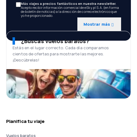
Más viajes a precios fantásticos en nuestra newsletter.
Acepto recibir información comercial de eSky.pl S.A. (en forma
de boletín de noticias) a la dirección de correo electrónico que
yo he proporcionado.
Mostrar más
¿Buscas vuelos baratos?
Estás en el lugar correcto. Cada día comparamos
cientos de ofertas para mostrarte las mejores.
¡Descúbrelas!
Planifica tu viaje
Vuelos baratos