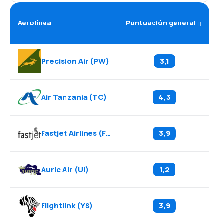
Aerolínea
Puntuación general
Precision Air
(
PW
)
3,1
Air Tanzania
(
TC
)
4,3
Fastjet Airlines
(
FN
)
3,9
Auric Air
(
UI
)
1,2
Flightlink
(
YS
)
3,9