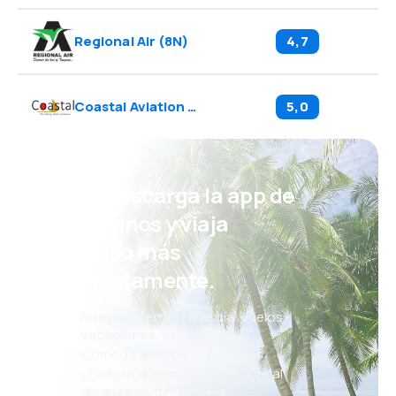
Regional Air
(
8N
)
4,7
Coastal Aviation
(
CQ
)
5,0
¡Eh! Descarga la app de
eDestinos y viaja
incluso más
cómodamente.
Nuevas ofertas cada día: vuelos,
vacaciones, escapadas
Cómoda gestión de reservas
¡Todo lo que importa, siempre al
alcance de tu mano!