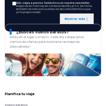
Más viajes a precios fantásticos en nuestra newsletter.
Acepto recibir información comercial de eSky.pl S.A. (en forma
de boletín de noticias) a la dirección de correo electrónico que
yo he proporcionado.
Mostrar más
¿Buscas vuelos baratos?
Estás en el lugar correcto. Cada día comparamos
cientos de ofertas para mostrarte las mejores.
¡Descúbrelas!
Planifica tu viaje
Vuelos baratos