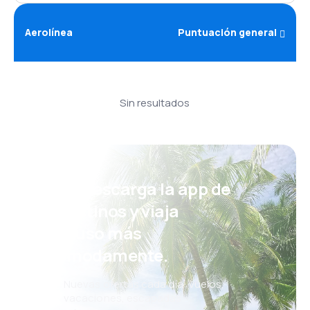
Aerolínea
Puntuación general
Sin resultados
¡Eh! Descarga la app de
eDestinos y viaja
incluso más
cómodamente.
Nuevas ofertas cada día: vuelos,
vacaciones, escapadas