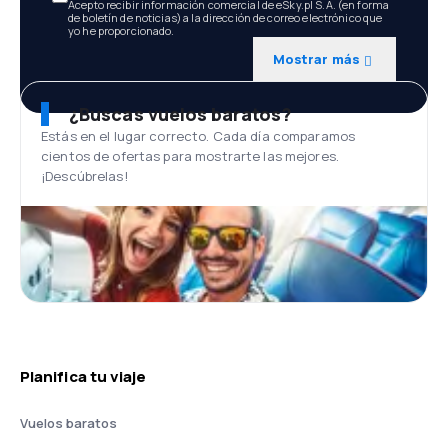
Acepto recibir información comercial de eSky.pl S.A. (en forma
de boletín de noticias) a la dirección de correo electrónico que
yo he proporcionado.
Mostrar más
¿Buscas vuelos baratos?
Estás en el lugar correcto. Cada día comparamos
cientos de ofertas para mostrarte las mejores.
¡Descúbrelas!
Planifica tu viaje
Vuelos baratos