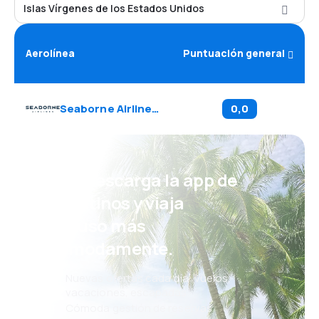
Islas Vírgenes de los Estados Unidos
Aerolínea
Puntuación general
Seaborne Airlines
(
BB
)
0,0
¡Eh! Descarga la app de
eDestinos y viaja
incluso más
cómodamente.
Nuevas ofertas cada día: vuelos,
vacaciones, escapadas
Cómoda gestión de reservas