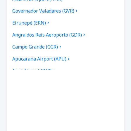
Governador Valadares (GVR)
Eirunepé (ERN)
Angra dos Reis Aeroporto (GDR)
Campo Grande (CGR)
Apucarana Airport (APU)
Apui Airport (IUP)
Aracatuba Dario Guarita (ARU)
Aragarcas Airport (ARS)
Araguaina Airport (AUX)
Arapongas Airport (APX)
Araripina Airport (JAW)