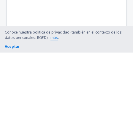
Concordia Airport (CCI)
Confresa Airport (CFO)
Conoce nuestra política de privacidad (también en el contexto de los
Sao Paulo
datos personales: RGPD) -
más
.
Aceptar
Conselheiro Lafaiete Airport (QDF)
Cornelio Procopio Airport (CKO)
Lages Antônio Correia Pinto de Macedo Airport
(LAJ)
Corumbá Intl Airport (CMG)
Crateus Airport (JCS)
Cruzeiro do Sul (CZS)
César Bombonato (UDI)