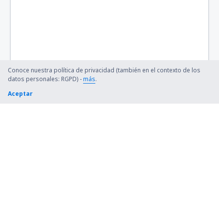
Tandil (TDL)
San Carlos de Bariloche Teniente Luis Candelaria
(BRC)
Valle del Conlara (RLO)
Conoce nuestra política de privacidad (también en el contexto de los
datos personales: RGPD) -
más
.
Villa Gesell (VGL)
Aceptar
Villa Reynolds (VME)
Santiago del Estero (SDE)