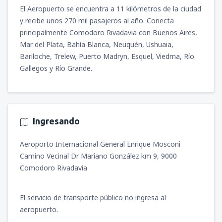
desde
Pereira, Matecana
(PEI)
El Aeropuerto se encuentra a 11 kilómetros de la ciudad
49
A PARTIR DE:
USD
desde
Bogotá, El Dorado
(BOG)
y recibe unos 270 mil pasajeros al año. Conecta
desde
Cali, Alfonso Bonilla Aragon
(CLO)
79
A PARTIR DE:
USD
principalmente Comodoro Rivadavia con Buenos Aires,
76
A PARTIR DE:
USD
desde
Medellín, José María Córdova
(MDE)
Mar del Plata, Bahía Blanca, Neuquén, Ushuaia,
44
A PARTIR DE:
USD
Bariloche, Trelew, Puerto Madryn, Esquel, Viedma, Río
desde
Santa Marta, Simón Bolívar
(SMR)
desde
Bogotá, El Dorado
(BOG)
Gallegos y Río Grande.
33
A PARTIR DE:
USD
91
A PARTIR DE:
USD
desde
Medellín, José María Córdova
(MDE)
65
A PARTIR DE:
USD
desde
Monteria, Los Garzones
(MTR)
desde
Pereira, Matecana
(PEI)
45
A PARTIR DE:
USD
89
A PARTIR DE:
USD
desde
Santa Marta, Simón Bolívar
(SMR)
Ingresando
51
A PARTIR DE:
USD
desde
San Andrés (Isla), Gustavo Rojas
Aeroporto Internacional General Enrique Mosconi
Pinilla
(ADZ)
Camino Vecinal Dr Mariano González km 9, 9000
64
desde
Bucaramanga, Palonegro
(BGA)
A PARTIR DE:
USD
Comodoro Rivadavia
44
A PARTIR DE:
USD
desde
Cúcuta, Camilo Daza
(CUC)
41
El servicio de transporte público no ingresa al
desde
Valledupar, Alfonso López Pumarejo
A PARTIR DE:
USD
(VUP)
aeropuerto.
170
A PARTIR DE:
USD