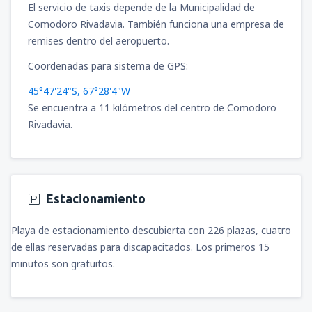
desde
Bucaramanga, Palonegro
(BGA)
El servicio de taxis depende de la Municipalidad de
84
Comodoro Rivadavia. También funciona una empresa de
A PARTIR DE:
USD
desde
Riohacha, Almirante Padilla
(RCH)
remises dentro del aeropuerto.
124
A PARTIR DE:
USD
desde
Pasto, Antonio Narino
(PSO)
Coordenadas para sistema de GPS:
89
A PARTIR DE:
USD
45°47'24"S, 67°28'4"W
desde
Armenia, El Edén
(AXM)
92
Se encuentra a 11 kilómetros del centro de Comodoro
A PARTIR DE:
USD
Rivadavia.
desde
Cali, Alfonso Bonilla Aragon
(CLO)
46
A PARTIR DE:
USD
Estacionamiento
desde
Pasto, Antonio Narino
(PSO)
108
A PARTIR DE:
USD
Playa de estacionamiento descubierta con 226 plazas, cuatro
de ellas reservadas para discapacitados. Los primeros 15
desde
Cali, Alfonso Bonilla Aragon
(CLO)
minutos son gratuitos.
80
A PARTIR DE:
USD