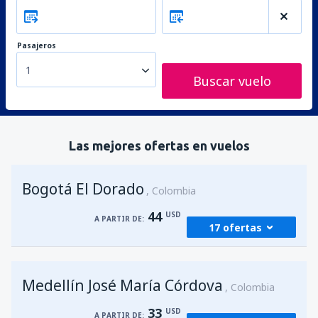
Pasajeros
1
Buscar vuelo
Las mejores ofertas en vuelos
Bogotá El Dorado
Colombia
44
USD
A PARTIR DE:
17 ofertas
desde
Medellín, José María Córdova
(MDE)
Medellín José María Córdova
44
Colombia
A PARTIR DE:
USD
33
USD
A PARTIR DE: