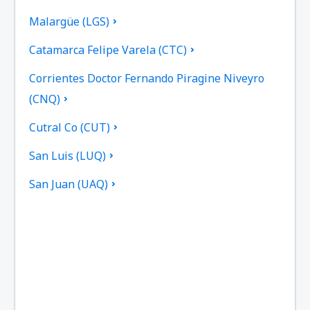
Malargüe (LGS)
Catamarca Felipe Varela (CTC)
Corrientes Doctor Fernando Piragine Niveyro
(CNQ)
Cutral Co (CUT)
San Luis (LUQ)
San Juan (UAQ)
General Roca (GNR)
Viedma (VDM)
El Palomar Airport (EPA)
El Plumerillo (MDZ)