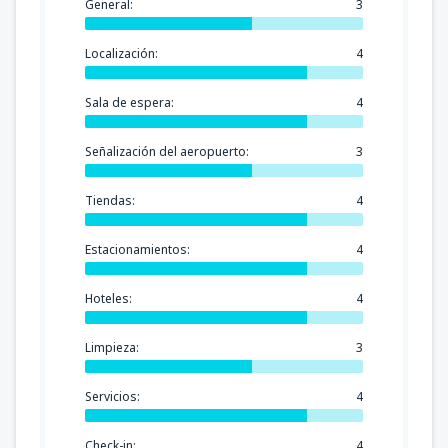
General:
3
Localización:
4
Sala de espera:
4
Señalización del aeropuerto:
3
Tiendas:
4
Estacionamientos:
4
Hoteles:
4
Limpieza:
3
Servicios:
4
Check-in:
4