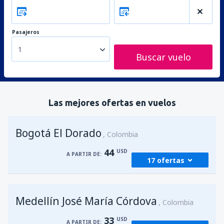
Pasajeros
1
Buscar vuelo
Las mejores ofertas en vuelos
Bogotá El Dorado
Colombia
44
USD
A PARTIR DE:
17 ofertas
desde
Medellín, José María Córdova
(MDE)
Medellín José María Córdova
44
Colombia
A PARTIR DE:
USD
33
USD
A PARTIR DE: