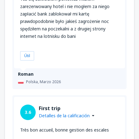
zarezerwowany hotel i nie mogłem za niego
zapłacić bank zablokował mi kartę
prawdopodobnie było jakieś zagrożenie noc
spędziłem na poczekalni a z drugiej strony
internet na lotnisku do bani
Útil
Roman
Polska,
Marzo 2026
First trip
3.6
Detalles de la calificación
Très bon accueil, bonne gestion des escales