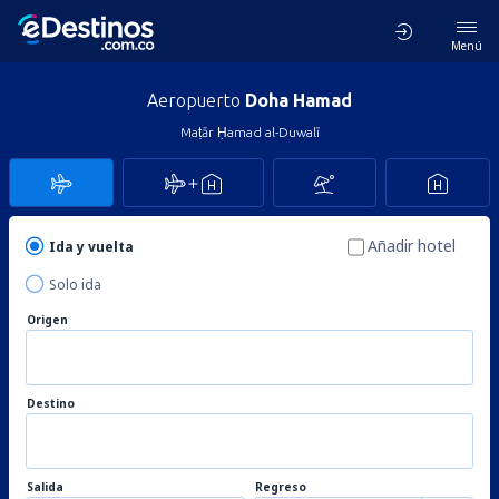
Menú
Aeropuerto
Doha Hamad
Maṭār Ḥamad al-Duwalī
Añadir hotel
Ida y vuelta
Solo ida
Origen
Destino
Salida
Regreso