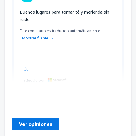
Buenos lugares para tomar té y merienda sin
ruido
Este cometário es traducido automáticamente.
Mostrar fuente
Útil
Traducido por
Bharat Bushan
Egyesült Királyság,
Junio 2023
Ver opiniones