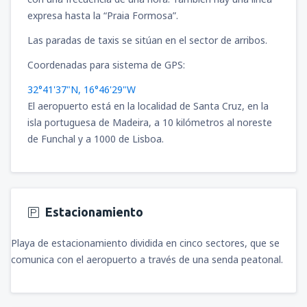
desde
Bucaramanga, Palonegro
(BGA)
expresa hasta la “Praia Formosa”.
83
A PARTIR DE:
USD
desde
Riohacha, Almirante Padilla
(RCH)
Las paradas de taxis se sitúan en el sector de arribos.
124
A PARTIR DE:
USD
desde
Pasto, Antonio Narino
(PSO)
Coordenadas para sistema de GPS:
89
A PARTIR DE:
USD
32°41'37"N, 16°46'29"W
desde
Armenia, El Edén
(AXM)
92
El aeropuerto está en la localidad de Santa Cruz, en la
A PARTIR DE:
USD
isla portuguesa de Madeira, a 10 kilómetros al noreste
de Funchal y a 1000 de Lisboa.
desde
Cali, Alfonso Bonilla Aragon
(CLO)
45
A PARTIR DE:
USD
desde
Pasto, Antonio Narino
(PSO)
Estacionamiento
107
A PARTIR DE:
USD
Playa de estacionamiento dividida en cinco sectores, que se
desde
Cali, Alfonso Bonilla Aragon
(CLO)
comunica con el aeropuerto a través de una senda peatonal.
65
A PARTIR DE:
USD