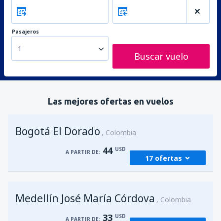
Pasajeros
1
Buscar vuelo
Las mejores ofertas en vuelos
Bogotá El Dorado
Colombia
44
USD
A PARTIR DE:
17 ofertas
desde
Medellín, José María Córdova
(MDE)
Medellín José María Córdova
44
Colombia
A PARTIR DE:
USD
33
USD
A PARTIR DE: