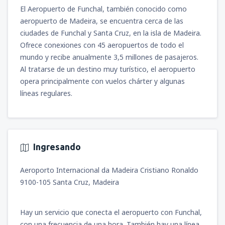
desde
Pereira, Matecana
(PEI)
El Aeropuerto de Funchal, también conocido como
48
A PARTIR DE:
USD
desde
Bogotá, El Dorado
(BOG)
aeropuerto de Madeira, se encuentra cerca de las
desde
Cali, Alfonso Bonilla Aragon
(CLO)
93
A PARTIR DE:
USD
ciudades de Funchal y Santa Cruz, en la isla de Madeira.
79
A PARTIR DE:
USD
desde
Medellín, José María Córdova
(MDE)
Ofrece conexiones con 45 aeropuertos de todo el
44
A PARTIR DE:
USD
mundo y recibe anualmente 3,5 millones de pasajeros.
desde
Santa Marta, Simón Bolívar
(SMR)
desde
Bogotá, El Dorado
(BOG)
Al tratarse de un destino muy turístico, el aeropuerto
33
A PARTIR DE:
USD
90
A PARTIR DE:
USD
desde
Medellín, José María Córdova
(MDE)
opera principalmente con vuelos chárter y algunas
92
líneas regulares.
A PARTIR DE:
USD
desde
Monteria, Los Garzones
(MTR)
desde
Pereira, Matecana
(PEI)
44
A PARTIR DE:
USD
89
A PARTIR DE:
USD
desde
Santa Marta, Simón Bolívar
(SMR)
44
A PARTIR DE:
USD
desde
San Andrés (Isla), Gustavo Rojas
Ingresando
Pinilla
(ADZ)
71
desde
Bucaramanga, Palonegro
(BGA)
A PARTIR DE:
USD
Aeroporto Internacional da Madeira Cristiano Ronaldo
44
A PARTIR DE:
USD
9100-105 Santa Cruz, Madeira
desde
Cúcuta, Camilo Daza
(CUC)
41
desde
Valledupar, Alfonso López Pumarejo
A PARTIR DE:
USD
(VUP)
Hay un servicio que conecta el aeropuerto con Funchal,
200
con una frecuencia de una hora. También hay una línea
A PARTIR DE:
USD