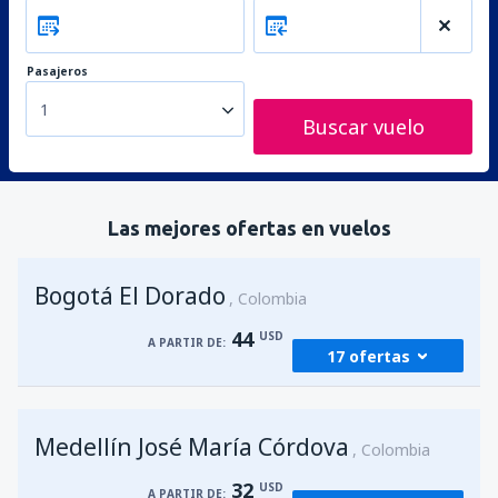
Pasajeros
1
Buscar vuelo
Las mejores ofertas en vuelos
Bogotá El Dorado
Colombia
44
USD
A PARTIR DE:
17 ofertas
desde
Medellín, José María Córdova
(MDE)
Medellín José María Córdova
46
Colombia
A PARTIR DE:
USD
32
USD
A PARTIR DE: