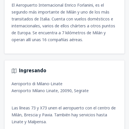
desde
Pereira, Matecana
(PEI)
El Aeropuerto Internacional Enrico Forlanini, es el
46
A PARTIR DE:
USD
desde
Bogotá, El Dorado
(BOG)
segundo más importante de Milán y uno de los más
desde
Cali, Alfonso Bonilla Aragon
(CLO)
65
A PARTIR DE:
USD
transitados de Italia. Cuenta con vuelos domésticos e
79
A PARTIR DE:
USD
desde
Medellín, José María Córdova
(MDE)
internacionales, varios de ellos chárters a otros puntos
44
A PARTIR DE:
USD
de Europa. Se encuentra a 7 kilómetros de Milán y
desde
Santa Marta, Simón Bolívar
(SMR)
desde
Bogotá, El Dorado
(BOG)
operan allí unas 16 compañías aéreas.
33
A PARTIR DE:
USD
90
A PARTIR DE:
USD
desde
Medellín, José María Córdova
(MDE)
65
A PARTIR DE:
USD
desde
Monteria, Los Garzones
(MTR)
desde
Pereira, Matecana
(PEI)
44
A PARTIR DE:
USD
89
A PARTIR DE:
USD
desde
Santa Marta, Simón Bolívar
(SMR)
Ingresando
44
A PARTIR DE:
USD
desde
San Andrés (Isla), Gustavo Rojas
Aeroporto di Milano-Linate
Pinilla
(ADZ)
Aeroporto Milano Linate, 20090, Segrate
72
desde
Bucaramanga, Palonegro
(BGA)
A PARTIR DE:
USD
44
A PARTIR DE:
USD
Las líneas 73 y X73 unen el aeropuerto con el centro de
desde
Cúcuta, Camilo Daza
(CUC)
41
Milán, Brescia y Pavia. También hay servicios hasta
desde
Valledupar, Alfonso López Pumarejo
A PARTIR DE:
USD
(VUP)
Linate y Malpensa.
170
A PARTIR DE:
USD