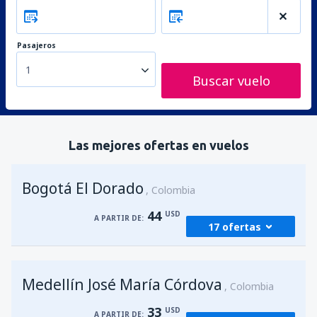
Pasajeros
1
Buscar vuelo
Las mejores ofertas en vuelos
Bogotá El Dorado
Colombia
44
USD
A PARTIR DE:
17 ofertas
desde
Medellín, José María Córdova
(MDE)
Medellín José María Córdova
44
Colombia
A PARTIR DE:
USD
33
USD
A PARTIR DE: