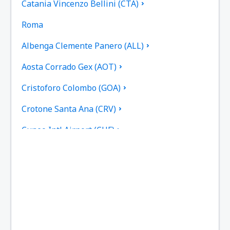
Catania Vincenzo Bellini (CTA)
Roma
Albenga Clemente Panero (ALL)
Aosta Corrado Gex (AOT)
Cristoforo Colombo (GOA)
Crotone Santa Ana (CRV)
Cuneo Intl Airport (CUF)
Cagliari-Elmas (CAG)
Rimini - Miramare (RMI)
Ancona Falconara Airport (AOI)
Roma