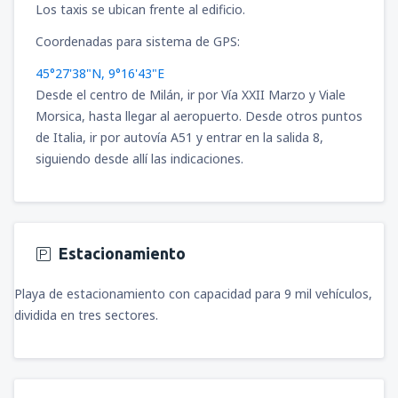
desde
Bucaramanga, Palonegro
(BGA)
Los taxis se ubican frente al edificio.
83
A PARTIR DE:
USD
Coordenadas para sistema de GPS:
desde
Riohacha, Almirante Padilla
(RCH)
118
A PARTIR DE:
USD
45°27'38"N, 9°16'43"E
desde
Pasto, Antonio Narino
(PSO)
Desde el centro de Milán, ir por Vía XXII Marzo y Viale
89
A PARTIR DE:
USD
Morsica, hasta llegar al aeropuerto. Desde otros puntos
desde
Armenia, El Edén
(AXM)
92
de Italia, ir por autovía A51 y entrar en la salida 8,
A PARTIR DE:
USD
siguiendo desde allí las indicaciones.
desde
Cali, Alfonso Bonilla Aragon
(CLO)
45
A PARTIR DE:
USD
Estacionamiento
desde
Pasto, Antonio Narino
(PSO)
107
A PARTIR DE:
USD
Playa de estacionamiento con capacidad para 9 mil vehículos,
dividida en tres sectores.
desde
Cali, Alfonso Bonilla Aragon
(CLO)
65
A PARTIR DE:
USD