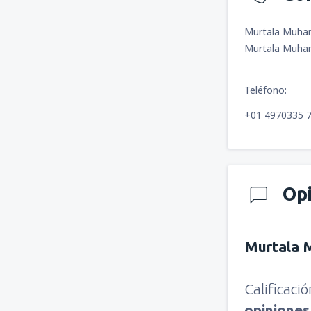
Murtala Muham
Murtala Muham
Teléfono:
+01 4970335 
Op
Murtala 
Calificaci
opinione