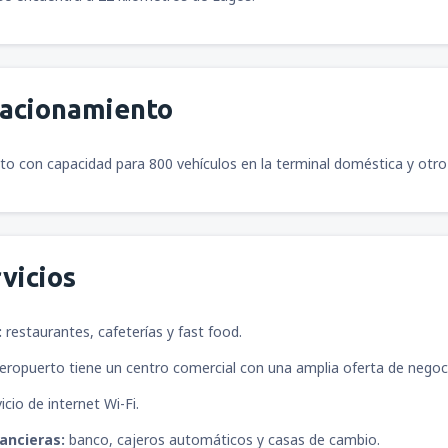
desde
Riohacha, Almirante Pad
desde
Pasto, Antonio Narino
desde
Armenia, El Edén
(AXM)
tacionamiento
o con capacidad para 800 vehículos en la terminal doméstica y otro s
desde
Cali, Alfonso Bonilla A
desde
Pasto, Antonio Narino
vicios
:
restaurantes, cafeterías y fast food.
desde
Cali, Alfonso Bonilla A
aeropuerto tiene un centro comercial con una amplia oferta de negoc
icio de internet Wi-Fi.
ancieras:
banco, cajeros automáticos y casas de cambio.