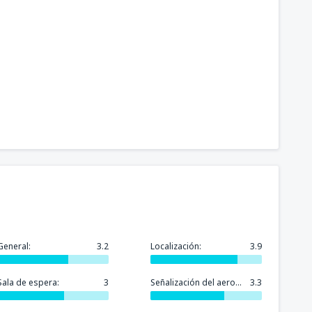
General:
3.2
Localización:
3.9
Sala de espera:
3
Señalización del aeropuerto:
3.3