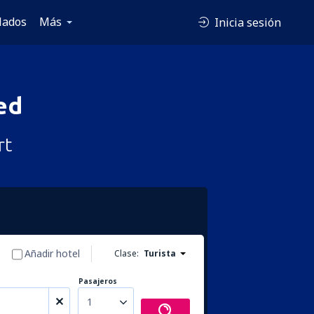
lados
Más
Inicia sesión
ed
rt
Añadir hotel
Clase:
Turista
Pasajeros
1