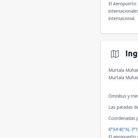
El Aeropuerto 
internacionale
internacional.
In
Murtala Muham
Murtala Muham
Ómnibus y mini
Las paradas de
Coordenadas p
6°34'40"N, 3°1
El aeropuerto 