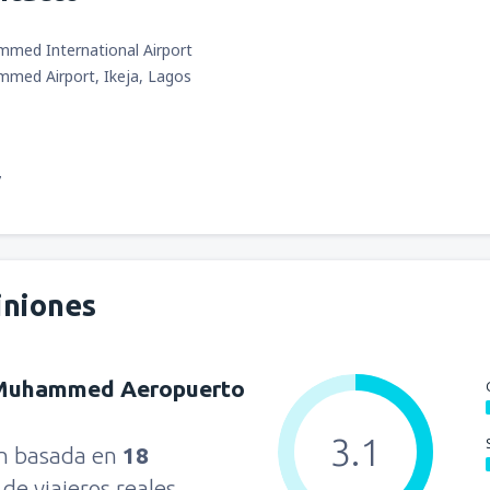
med International Airport
med Airport, Ikeja, Lagos
7
iniones
Muhammed Aeropuerto
3.1
ón basada en
18
s
de viajeros reales