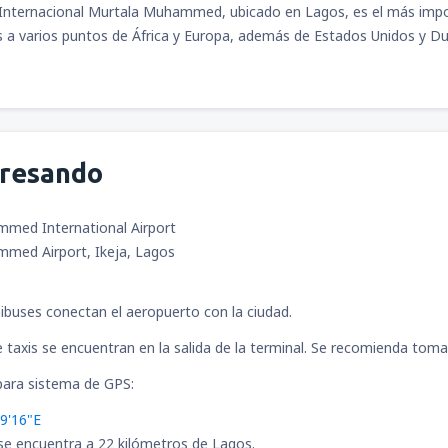
Internacional Murtala Muhammed, ubicado en Lagos, es el más impor
desde
Bogotá, El Dorado
(BO
s a varios puntos de África y Europa, además de Estados Unidos y D
desde
Cali, Alfonso Bonilla A
desde
Medellín, José María C
desde
Santa Marta, Simón Bol
desde
Bogotá, El Dorado
(BO
desde
Medellín, José María C
gresando
desde
Monteria, Los Garzone
desde
Pereira, Matecana
(PEI
desde
Santa Marta, Simón Bol
med International Airport
med Airport, Ikeja, Lagos
desde
San Andrés (Isla), Gusta
desde
Bucaramanga, Paloneg
buses conectan el aeropuerto con la ciudad.
 taxis se encuentran en la salida de la terminal. Se recomienda tomar
desde
Cúcuta, Camilo Daza
(
ara sistema de GPS:
desde
Valledupar, Alfonso Ló
9'16"E
desde
Bucaramanga, Paloneg
se encuentra a 22 kilómetros de Lagos.