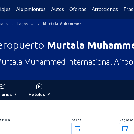
iajes
Alojamientos
Autos
Ofertas
Atracciones
Tras
ia
Lagos
Murtala Muhammed
eropuerto
Murtala Muhamm
urtala Muhammed International Airpo
iones
Hoteles
estino
Salida
Regreso