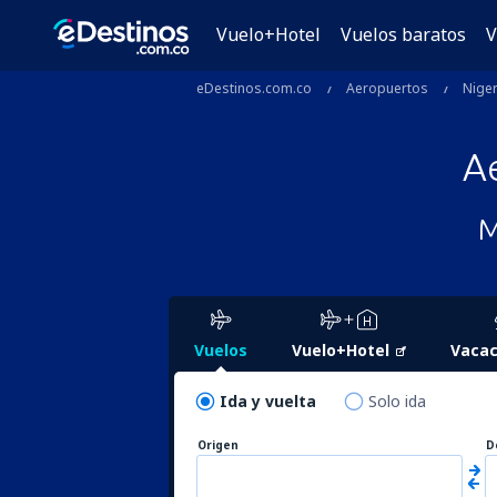
Vuelo+Hotel
Vuelos baratos
V
eDestinos.com.co
Aeropuertos
Niger
A
M
Vuelos
Vuelo+Hotel
Vacac
Ida y vuelta
Solo ida
Origen
D