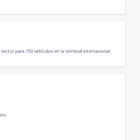
124
illa
(RCH)
A PARTIR DE:
USD
89
(PSO)
A PARTIR DE:
USD
92
A PARTIR DE:
USD
ector para 750 vehículos en la terminal internacional.
45
ragon
(CLO)
A PARTIR DE:
USD
107
(PSO)
A PARTIR DE:
USD
77
ragon
(CLO)
A PARTIR DE:
USD
ios.