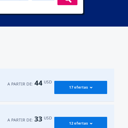
44
USD
A PARTIR DE:
17 ofertas
44
órdova
(MDE)
A PARTIR DE:
USD
33
USD
A PARTIR DE:
12 ofertas