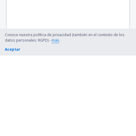
Conceicao do Araguaia Airport (CDJ)
Concordia Airport (CCI)
Confresa Airport (CFO)
Conoce nuestra política de privacidad (también en el contexto de los
Sao Paulo
datos personales: RGPD) -
más
.
Aceptar
Conselheiro Lafaiete Airport (QDF)
Cornelio Procopio Airport (CKO)
Lages Antônio Correia Pinto de Macedo Airport
(LAJ)
Corumbá Intl Airport (CMG)
Crateus Airport (JCS)
Cruzeiro do Sul (CZS)
César Bombonato (UDI)