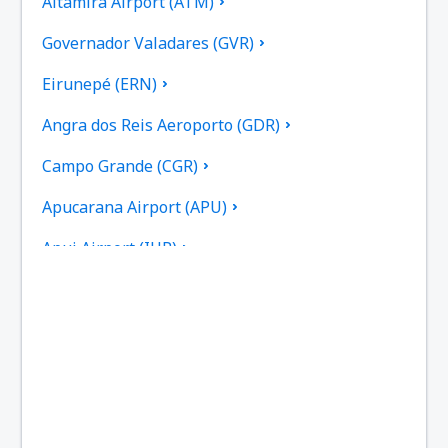
Altamira Airport (ATM)
Governador Valadares (GVR)
Eirunepé (ERN)
Angra dos Reis Aeroporto (GDR)
Campo Grande (CGR)
Apucarana Airport (APU)
Apui Airport (IUP)
Aracatuba Dario Guarita (ARU)
Aragarcas Airport (ARS)
Araguaina Airport (AUX)
Arapongas Airport (APX)