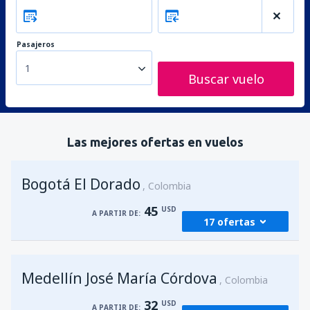
Pasajeros
1
Buscar vuelo
Las mejores ofertas en vuelos
Bogotá El Dorado
Colombia
45
USD
A PARTIR DE:
17 ofertas
desde
Medellín, José María Córdova
(MDE)
Medellín José María Córdova
46
Colombia
A PARTIR DE:
USD
32
USD
A PARTIR DE: