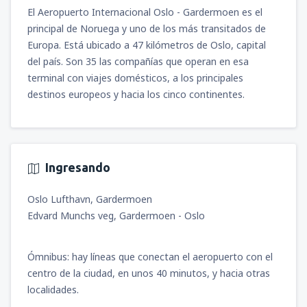
desde
Pereira, Matecana
(PEI)
El Aeropuerto Internacional Oslo - Gardermoen es el
50
A PARTIR DE:
USD
desde
Bogotá, El Dorado
(BOG)
principal de Noruega y uno de los más transitados de
desde
Cali, Alfonso Bonilla Aragon
(CLO)
80
A PARTIR DE:
USD
Europa. Está ubicado a 47 kilómetros de Oslo, capital
84
A PARTIR DE:
USD
desde
Medellín, José María Córdova
(MDE)
del país. Son 35 las compañías que operan en esa
46
A PARTIR DE:
USD
terminal con viajes domésticos, a los principales
desde
Santa Marta, Simón Bolívar
(SMR)
desde
Bogotá, El Dorado
(BOG)
destinos europeos y hacia los cinco continentes.
58
A PARTIR DE:
USD
91
A PARTIR DE:
USD
desde
Medellín, José María Córdova
(MDE)
80
A PARTIR DE:
USD
desde
Monteria, Los Garzones
(MTR)
desde
Pereira, Matecana
(PEI)
45
A PARTIR DE:
USD
105
A PARTIR DE:
USD
desde
Santa Marta, Simón Bolívar
(SMR)
Ingresando
51
A PARTIR DE:
USD
desde
San Andrés (Isla), Gustavo Rojas
Oslo Lufthavn, Gardermoen
Pinilla
(ADZ)
Edvard Munchs veg, Gardermoen - Oslo
72
desde
Bucaramanga, Palonegro
(BGA)
A PARTIR DE:
USD
45
A PARTIR DE:
USD
Ómnibus: hay líneas que conectan el aeropuerto con el
desde
Cúcuta, Camilo Daza
(CUC)
42
centro de la ciudad, en unos 40 minutos, y hacia otras
desde
Valledupar, Alfonso López Pumarejo
A PARTIR DE:
USD
(VUP)
localidades.
157
A PARTIR DE:
USD