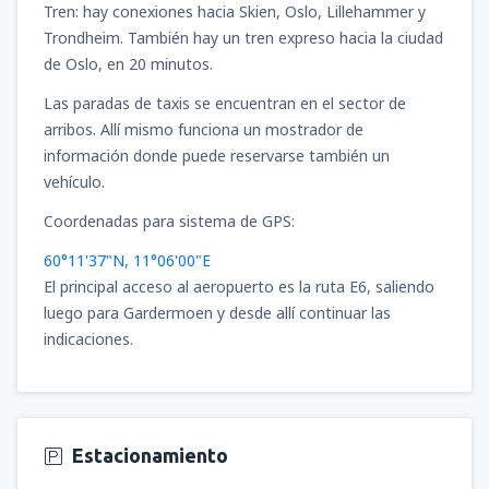
desde
Bucaramanga, Palonegro
(BGA)
Tren: hay conexiones hacia Skien, Oslo, Lillehammer y
79
Trondheim. También hay un tren expreso hacia la ciudad
A PARTIR DE:
USD
desde
Riohacha, Almirante Padilla
(RCH)
de Oslo, en 20 minutos.
125
A PARTIR DE:
USD
desde
Pasto, Antonio Narino
(PSO)
Las paradas de taxis se encuentran en el sector de
97
A PARTIR DE:
USD
arribos. Allí mismo funciona un mostrador de
desde
Armenia, El Edén
(AXM)
información donde puede reservarse también un
97
A PARTIR DE:
USD
vehículo.
Coordenadas para sistema de GPS:
desde
Cali, Alfonso Bonilla Aragon
(CLO)
46
A PARTIR DE:
USD
60°11'37"N, 11°06'00"E
El principal acceso al aeropuerto es la ruta E6, saliendo
luego para Gardermoen y desde allí continuar las
desde
Pasto, Antonio Narino
(PSO)
indicaciones.
109
A PARTIR DE:
USD
desde
Cali, Alfonso Bonilla Aragon
(CLO)
88
A PARTIR DE:
USD
Estacionamiento