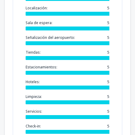
Localización:
5
Sala de espera:
5
Señalización del aeropuerto:
5
Tiendas:
5
Estacionamientos:
5
Hoteles:
5
Limpieza:
5
Servicios:
5
Check-in:
5