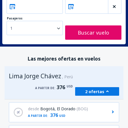
Pasajeros
1
Buscar vuelo
Las mejores ofertas en vuelos
Lima Jorge Chávez
Perú
376
USD
A PARTIR DE:
2 ofertas
desde
Bogotá, El Dorado
(BOG)
376
A PARTIR DE:
USD