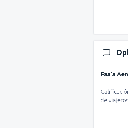
Op
Faa'a Ae
Calificaci
de viajero