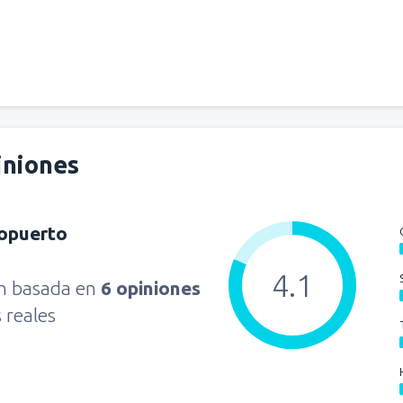
desde
Riohacha, Almirante Pad
desde
Pasto, Antonio Narino
desde
Armenia, El Edén
(AXM)
desde
Cali, Alfonso Bonilla A
iniones
ropuerto
desde
Pasto, Antonio Narino
4.1
ón basada en
6 opiniones
desde
Cali, Alfonso Bonilla A
s reales