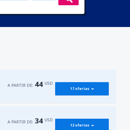
44
USD
A PARTIR DE:
17 ofertas
45
órdova
(MDE)
A PARTIR DE:
USD
34
USD
A PARTIR DE:
12 ofertas