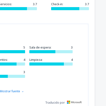
Servicios:
3.7
Check-in:
3.7
5
Sala de espera:
3
entos:
4
Limpieza:
4
3
Mostrar fuente
Traducido por