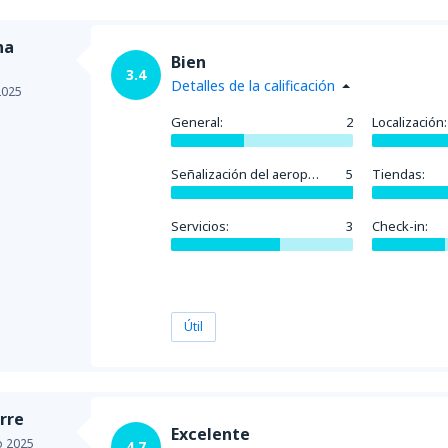
na
Bien
3.4
Detalles de la calificación
2025
General:
2
Localización:
Señalización del aeropuerto:
5
Tiendas:
Servicios:
3
Check-in:
Útil
rre
Excelente
io 2025
4.7