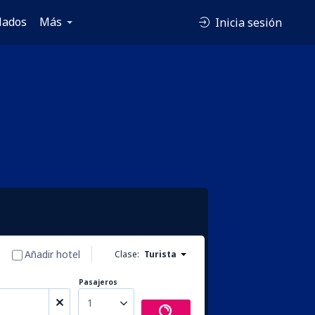
lados
Más
Inicia sesión
Añadir hotel
Clase:
Turista
Pasajeros
1