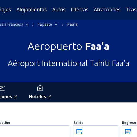
iajes
Alojamientos
Autos
Ofertas
Atracciones
Tras
esia Francesa
Papeete
Faa'a
Aeropuerto
Faa'a
Aéroport International Tahiti Faa'a
iones
Hoteles
estino
Salida
Regreso