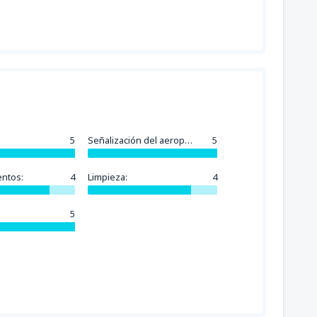
5
Señalización del aeropuerto:
5
entos:
4
Limpieza:
4
5