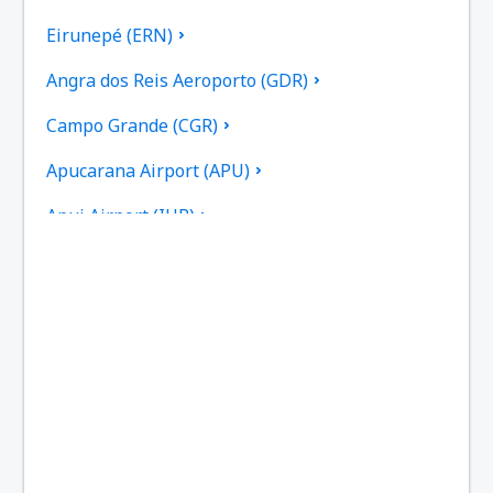
Eirunepé (ERN)
Angra dos Reis Aeroporto (GDR)
Campo Grande (CGR)
Apucarana Airport (APU)
Apui Airport (IUP)
Aracatuba Dario Guarita (ARU)
Aragarcas Airport (ARS)
Araguaina Airport (AUX)
Arapongas Airport (APX)
Araripina Airport (JAW)
Ariquemes Airport (AQM)