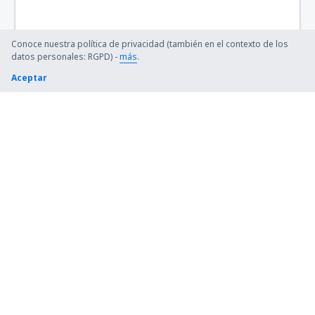
Confresa Airport (CFO)
Conoce nuestra política de privacidad (también en el contexto de los
Sao Paulo
datos personales: RGPD) -
más
.
Aceptar
Conselheiro Lafaiete Airport (QDF)
Cornelio Procopio Airport (CKO)
Lages Antônio Correia Pinto de Macedo Airport
(LAJ)
Corumbá Intl Airport (CMG)
Crateus Airport (JCS)
Cruzeiro do Sul (CZS)
César Bombonato (UDI)
Diamantina (DTI)