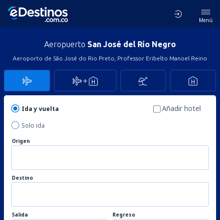
Menú
Aeropuerto
San José del Río Negro
Aeroporto de São José do Rio Preto, Professor Eribelto Manoel Reino
Añadir hotel
Ida y vuelta
Solo ida
Origen
Destino
Salida
Regreso