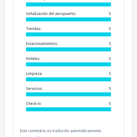
Señalización del aeropuerto:
5
Tiendas:
5
Estacionamientos:
5
Hoteles:
5
Limpieza:
5
Servicios:
5
Check-in:
5
Este cometário es traducido automáticamente.