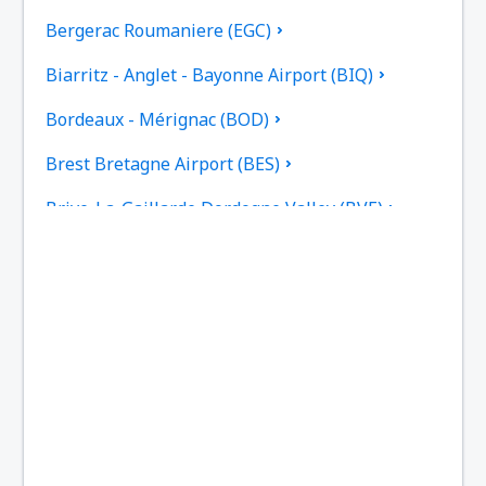
Bergerac Roumaniere (EGC)
Biarritz - Anglet - Bayonne Airport (BIQ)
Bordeaux - Mérignac (BOD)
Brest Bretagne Airport (BES)
Brive-La-Gaillarde Dordogne Valley (BVE)
Caen (CFR)
Beziers Cap d'Agde (BZR)
Carcassonne Airport (CCF)
Castres–Mazamet Airport (DCM)
Chambery-Savoie (CMF)
París