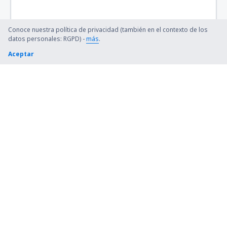
Rodez-Marcillac (RDZ)
Conoce nuestra política de privacidad (también en el contexto de los
datos personales: RGPD) -
más
.
Lyon
Aceptar
Bouthéon (EBU)
Sainte-Catherine (CLY)
St. Jacques (RNS)
Tarbes-Lourdes-Pyrénées (LDE)
Toulon-Hyeres (TLN)
Toulouse-Blagnac (TLS)
Tours Val de Loire (TUF)
Boos (URO)