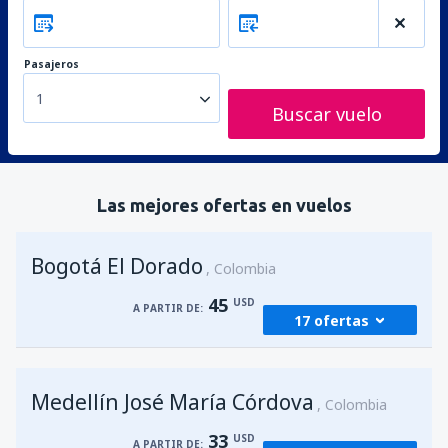
Pasajeros
1
Buscar vuelo
Las mejores ofertas en vuelos
Bogotá El Dorado
Colombia
45
USD
A PARTIR DE:
17 ofertas
desde
Medellín, José María Córdova
(MDE)
Medellín José María Córdova
45
Colombia
A PARTIR DE:
USD
33
USD
A PARTIR DE: