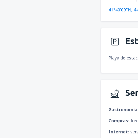
41°40'09"N, 4
Es
Playa de estac
Ser
Gastronomía
Compras:
free
Internet:
serv