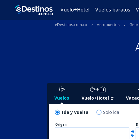
Vuelo+Hotel
Vuelos baratos
V
eDestinos.com.co
Aeropuertos
Geor
Vuelos
Vuelo+Hotel
Vacac
Ida y vuelta
Solo ida
Origen
D