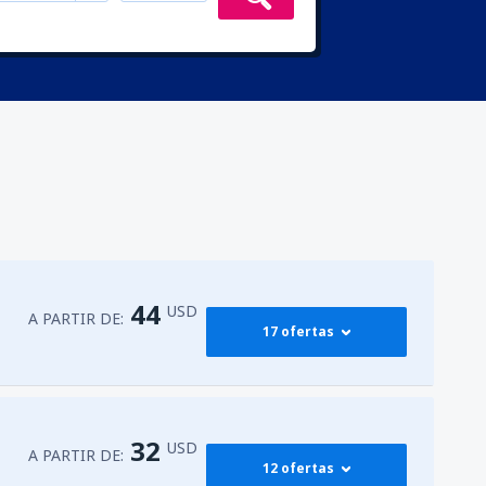
44
USD
A PARTIR DE:
17 ofertas
45
órdova
(MDE)
A PARTIR DE:
USD
32
USD
A PARTIR DE:
12 ofertas