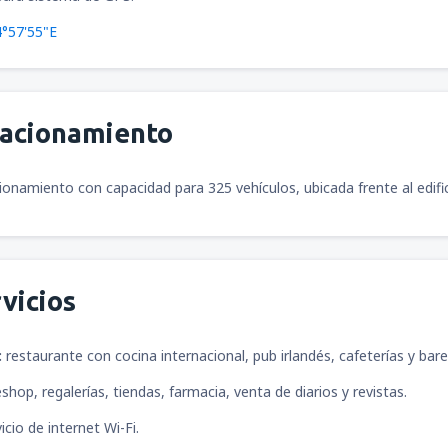
desde
Riohacha, Almirante Pad
4°57'55"E
desde
Pasto, Antonio Narino
desde
Armenia, El Edén
(AXM)
tacionamiento
desde
Cali, Alfonso Bonilla A
ionamiento con capacidad para 325 vehículos, ubicada frente al edific
desde
Pasto, Antonio Narino
vicios
desde
Cali, Alfonso Bonilla A
:
restaurante con cocina internacional, pub irlandés, cafeterías y bare
shop, regalerías, tiendas, farmacia, venta de diarios y revistas.
icio de internet Wi-Fi.