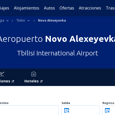
iajes
Alojamientos
Autos
Ofertas
Atracciones
Tras
gia
Tbilisi
Novo Alexeyevka
Aeropuerto
Novo Alexeyevk
Tbilisi International Airport
iones
Hoteles
estino
Salida
Regreso