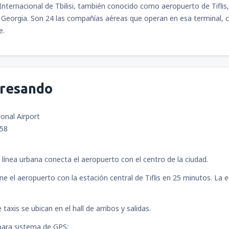
Internacional de Tbilisi, también conocido como aeropuerto de Tiflis, 
desde
Bogotá, El Dorado
(BO
Georgia. Son 24 las compañías aéreas que operan en esa terminal, c
desde
Cali, Alfonso Bonilla A
e.
desde
Medellín, José María C
desde
Santa Marta, Simón Bol
desde
Bogotá, El Dorado
(BO
desde
Medellín, José María C
gresando
desde
Monteria, Los Garzone
desde
Pereira, Matecana
(PEI
desde
Santa Marta, Simón Bol
ional Airport
058
desde
San Andrés (Isla), Gusta
desde
Bucaramanga, Paloneg
 línea urbana conecta el aeropuerto con el centro de la ciudad.
une el aeropuerto con la estación central de Tiflis en 25 minutos. La
desde
Cúcuta, Camilo Daza
(
desde
Valledupar, Alfonso Ló
taxis se ubican en el hall de arribos y salidas.
desde
Bucaramanga, Paloneg
ara sistema de GPS: