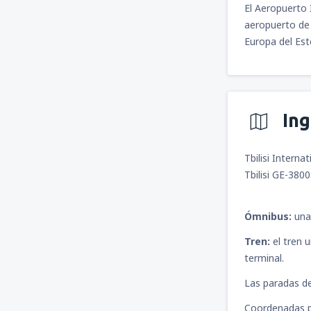
El Aeropuerto 
aeropuerto de 
Europa del Est
In
Tbilisi Internat
Tbilisi GE-380
Ómnibus:
una
Tren:
el tren 
terminal.
Las paradas de 
Coordenadas p