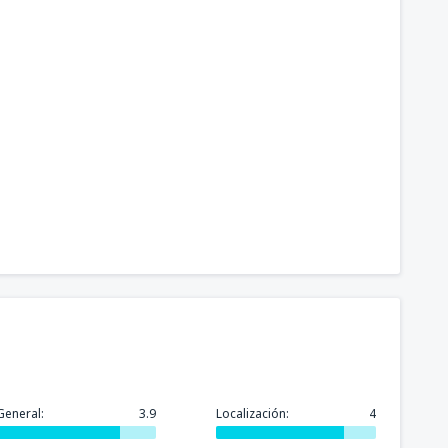
General:
3.9
Localización:
4