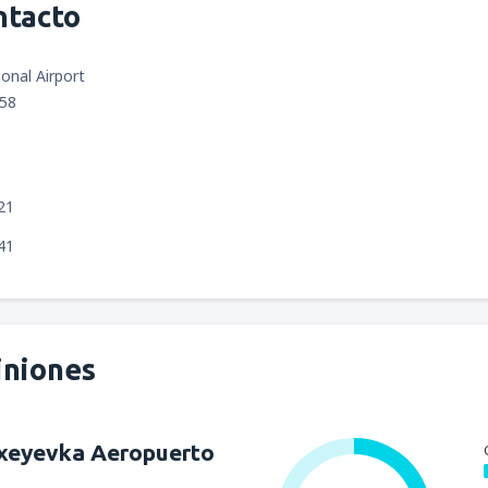
ntacto
ional Airport
058
21
41
iniones
xeyevka Aeropuerto