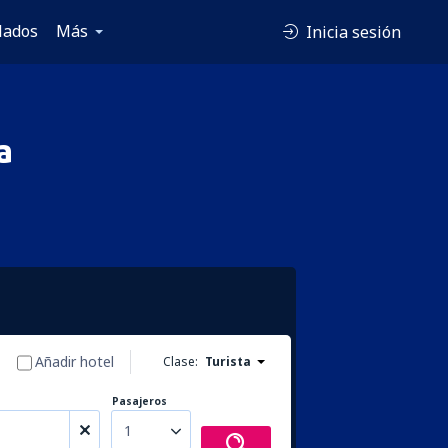
lados
Más
Inicia sesión
a
Añadir hotel
Clase:
Turista
Pasajeros
1