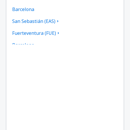
Barcelona
San Sebastián (EAS)
Fuerteventura (FUE)
Barcelona
Gran Canaria (LPA)
Granada (GRX)
Ibiza (IBZ)
La Coruna (LCG)
La Gomera (GMZ)
La Palma (SPC)
Jerez (XRY)