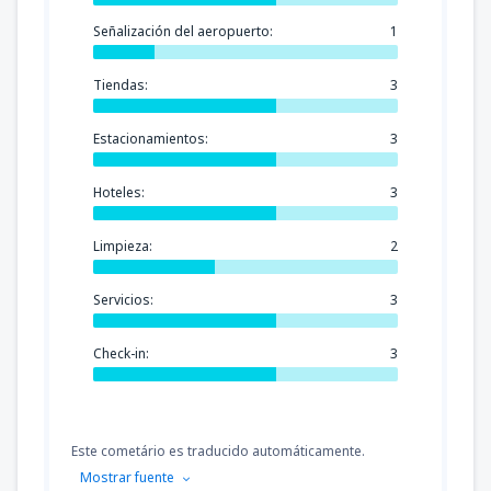
Señalización del aeropuerto:
1
Tiendas:
3
Estacionamientos:
3
Hoteles:
3
Limpieza:
2
Servicios:
3
Check-in:
3
Este cometário es traducido automáticamente.
Mostrar fuente