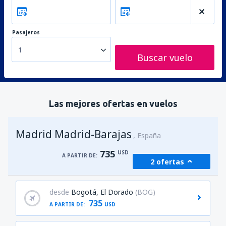
Pasajeros
1
Buscar vuelo
Las mejores ofertas en vuelos
Madrid Madrid-Barajas
España
735
USD
A PARTIR DE:
2 ofertas
desde
Bogotá, El Dorado
(BOG)
735
A PARTIR DE:
USD