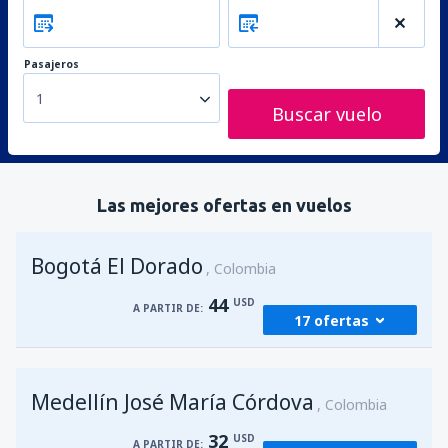
Pasajeros
1
Buscar vuelo
Las mejores ofertas en vuelos
Bogotá El Dorado
Colombia
44
USD
A PARTIR DE:
17 ofertas
desde
Medellín, José María Córdova
(MDE)
Medellín José María Córdova
44
Colombia
A PARTIR DE:
USD
32
USD
A PARTIR DE: