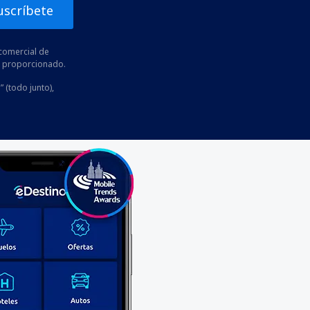
uscríbete
comercial de
he proporcionado.
” (todo junto),