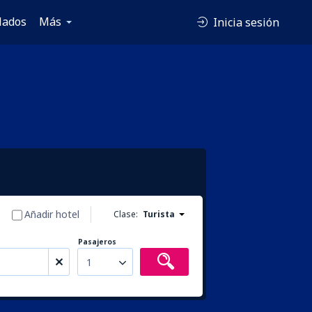
lados
Más
Inicia sesión
Añadir hotel
Clase:
Turista
Pasajeros
1