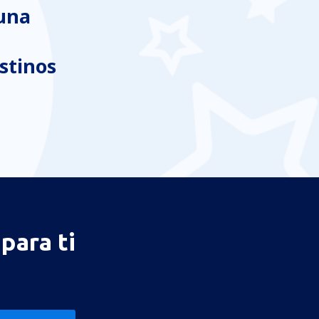
 una
stinos
para ti