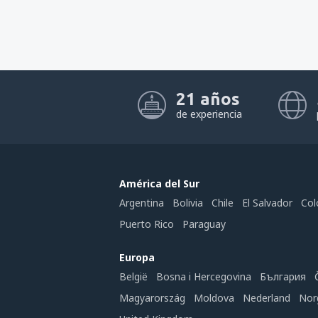
21 años
de experiencia
América del Sur
Argentina
Bolivia
Chile
El Salvador
Col
Puerto Rico
Paraguay
Europa
België
Bosna i Hercegovina
България
Magyarország
Moldova
Nederland
Nor