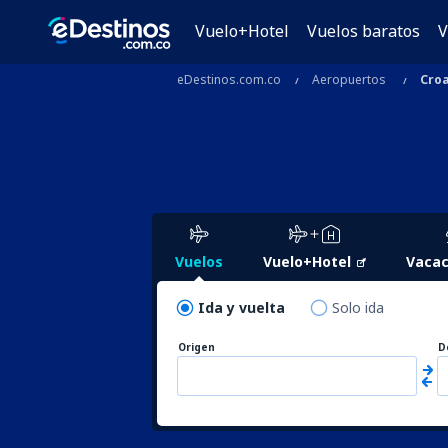
Vuelo+Hotel
Vuelos baratos
V
eDestinos.com.co
Aeropuertos
Croa
Vuelos
Vuelo+Hotel
Vacac
Ida y vuelta
Solo ida
Origen
D