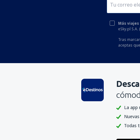
Más viajes
eSky.pl S.A.
Tras marcar 
aceptas que
Desca
cómoda
La app 
Nuevas 
Todas t