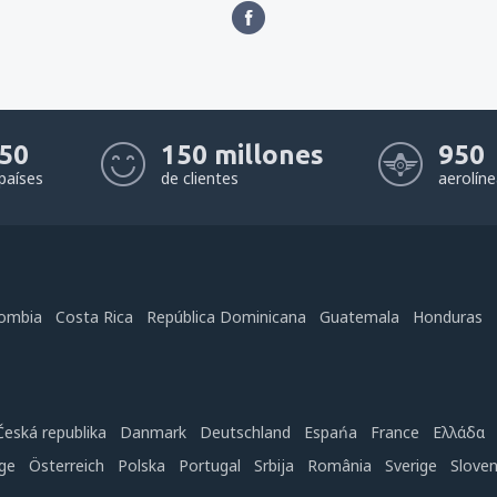
50
150 millones
950
países
de clientes
aerolín
ombia
Costa Rica
República Dominicana
Guatemala
Honduras
Česká republika
Danmark
Deutschland
Espańa
France
Ελλάδα
ge
Österreich
Polska
Portugal
Srbija
România
Sverige
Slove