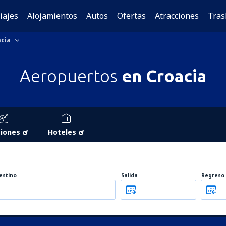
iajes
Alojamientos
Autos
Ofertas
Atracciones
Tras
cia
Aeropuertos
en Croacia
iones
Hoteles
estino
Salida
Regreso