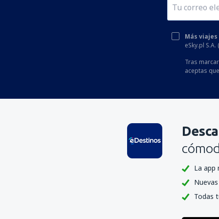
Más viajes
eSky.pl S.A.
Tras marcar 
aceptas que
Desca
cómoda
La app 
Nuevas 
Todas t