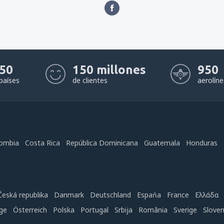
50
150 millones
950
países
de clientes
aerolín
ombia
Costa Rica
República Dominicana
Guatemala
Honduras
Česká republika
Danmark
Deutschland
Espańa
France
Ελλάδα
ge
Österreich
Polska
Portugal
Srbija
România
Sverige
Slove