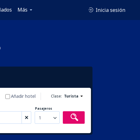
lados
Más
Inicia sesión
o
Añadir hotel
Clase:
Turista
Pasajeros
1