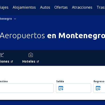
iajes
Alojamientos
Autos
Ofertas
Atracciones
Tras
tenegro
Aeropuertos
en Montenegr
iones
Hoteles
estino
Salida
Regreso