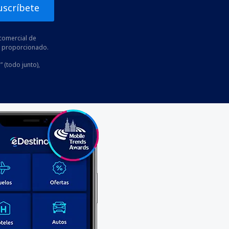
uscríbete
comercial de
he proporcionado.
” (todo junto),