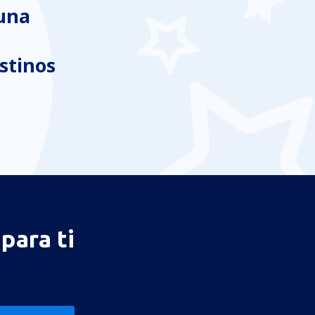
 una
stinos
para ti