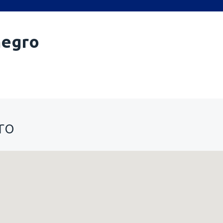
egro
ro