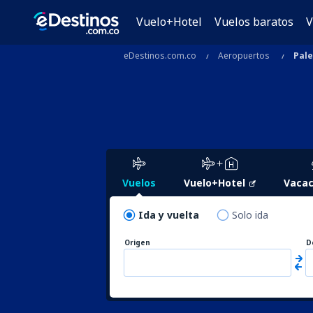
Vuelo+Hotel
Vuelos baratos
V
eDestinos.com.co
Aeropuertos
Pale
Vuelos
Vuelo+Hotel
Vacac
Ida y vuelta
Solo ida
Origen
D