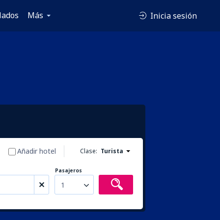
lados
Más
Inicia sesión
Añadir hotel
Clase:
Turista
Pasajeros
1