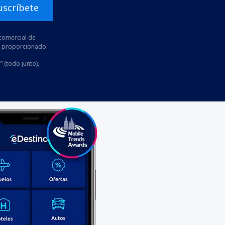
uscríbete
comercial de
he proporcionado.
” (todo junto),