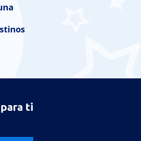
 una
stinos
para ti