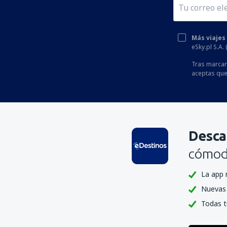
Más viajes
eSky.pl S.A.
Tras marcar 
aceptas que
Desca
cómoda
La app 
Nuevas 
Todas t