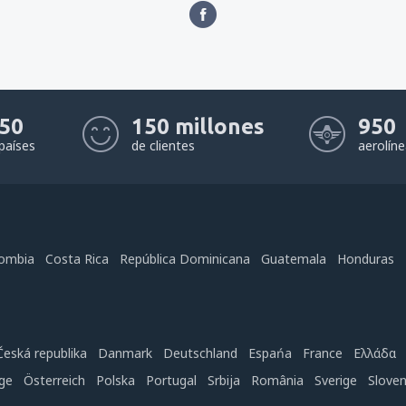
50
150 millones
950
países
de clientes
aerolín
ombia
Costa Rica
República Dominicana
Guatemala
Honduras
Česká republika
Danmark
Deutschland
Espańa
France
Ελλάδα
ge
Österreich
Polska
Portugal
Srbija
România
Sverige
Slove