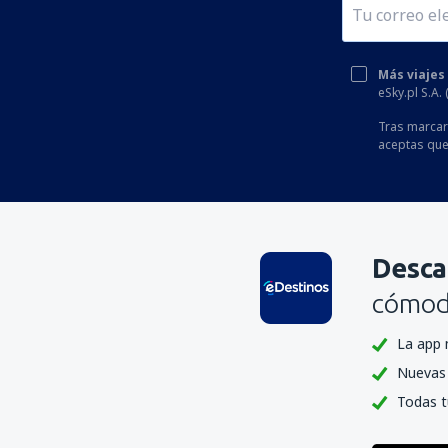
Más viajes
eSky.pl S.A.
Tras marcar 
aceptas que
Desca
cómoda
La app 
Nuevas 
Todas t