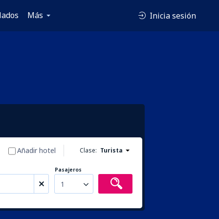
lados
Más
Inicia sesión
Añadir hotel
Clase:
Turista
Pasajeros
1