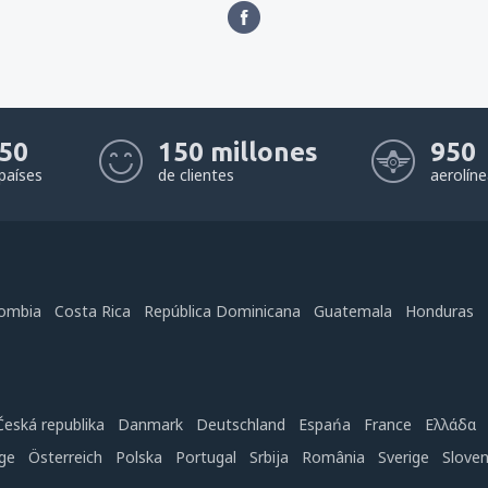
50
150 millones
950
países
de clientes
aerolín
ombia
Costa Rica
República Dominicana
Guatemala
Honduras
Česká republika
Danmark
Deutschland
Espańa
France
Ελλάδα
ge
Österreich
Polska
Portugal
Srbija
România
Sverige
Slove