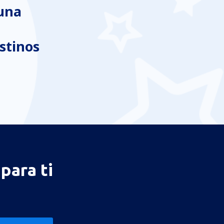
 una
stinos
para ti