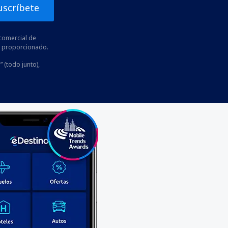
uscríbete
comercial de
he proporcionado.
” (todo junto),