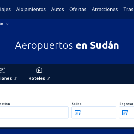
iajes
Alojamientos
Autos
Ofertas
Atracciones
Tras
án
Aeropuertos
en Sudán
iones
Hoteles
estino
Salida
Regreso