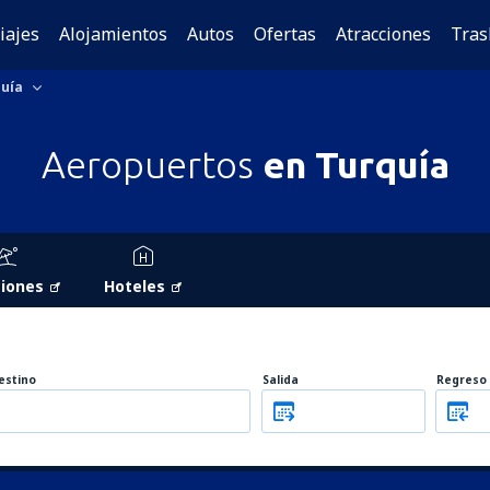
iajes
Alojamientos
Autos
Ofertas
Atracciones
Tras
uía
Aeropuertos
en Turquía
iones
Hoteles
estino
Salida
Regreso