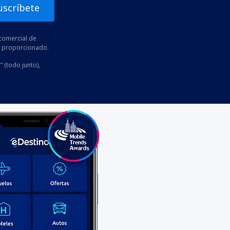
uscríbete
comercial de
he proporcionado.
” (todo junto),