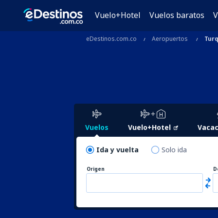
Vuelo+Hotel
Vuelos baratos
V
eDestinos.com.co
Aeropuertos
Turq
Vuelos
Vuelo+Hotel
Vacac
Ida y vuelta
Solo ida
Origen
D