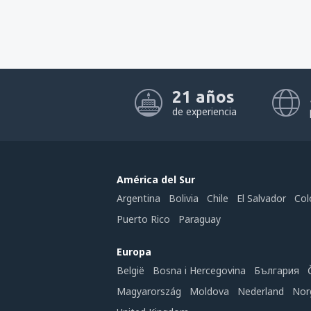
Tokat (TJK)
Trabzon (TZX)
Usak Airport (USQ)
Yenisehir (YEI)
21 años
de experiencia
Kütahya Zafer (KZR)
Zonguldak Airport (ONQ)
América del Sur
Argentina
Bolivia
Chile
El Salvador
Col
Puerto Rico
Paraguay
Europa
België
Bosna i Hercegovina
България
Magyarország
Moldova
Nederland
Nor