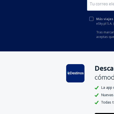
Hatay (HTY)
Igdır Airport (IGD)
Más viajes
Bodrum
eSky.pl S.A.
Isparta Airport (ISE)
Tras marcar 
aceptas que
Estambul
Izmir Adnan Menderes (ADB)
Kahramanmaras Airport (KCM)
Kars (KSY)
Desca
Kastamonu Airport (KFS)
cómoda
Konya (KYA)
La app 
Malatya Erhac (MLX)
Nuevas 
Mardin (MQM)
Todas t
Merzifon (MZH)