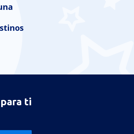
 una
stinos
para ti