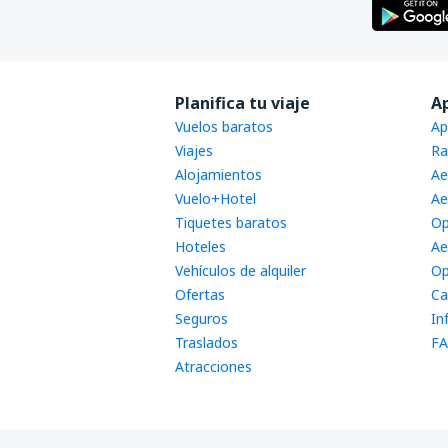
Bodrum
Mus Airport (MSR)
Nevsehir Kapadokya Airport (NAV)
Planifica tu viaje
A
Gaziantep (GZT)
Vuelos baratos
Ap
Viajes
Ra
Ordu-Giresun Airport (OGU)
Alojamientos
Ae
Rize Artvin Apt. (RZV)
Vuelo+Hotel
Ae
Tiquetes baratos
Op
Estambul
Hoteles
Ae
Sanliurfa Airport (GNY)
Vehículos de alquiler
Op
Ofertas
Ca
Siirt Airport (SXZ)
Seguros
In
Sinop Airport (NOP)
Traslados
FA
Atracciones
Sirnak Airport (NKT)
Sivas (VAS)
Tekirdag Corlu Airport (TEQ)