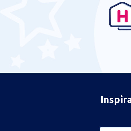
Cukurova Airport (COV)
Dalaman (DLM)
Diyarbakir (DIY)
Edremit Airport (EDO)
Elazig (EZS)
Kayseri Erkilet (ASR)
Erzincan Airport (ERC)
Erzurum (ERZ)
Ankara
Ankara
Inspir
Ferit Melen (VAN)
Gazipasa Airport (GZP)
Hakkari Yüksekova Airport (YKO)