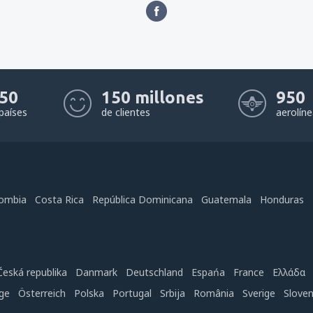
50
150 millones
950
países
de clientes
aerolín
ombia
Costa Rica
República Dominicana
Guatemala
Honduras
Česká republika
Danmark
Deutschland
Espańa
France
Ελλάδα
ge
Österreich
Polska
Portugal
Srbija
România
Sverige
Slove