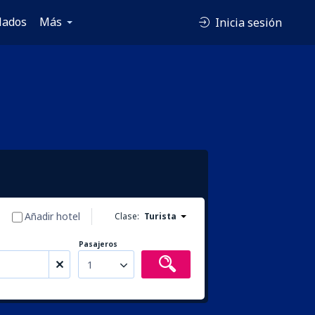
lados
Más
Inicia sesión
Añadir hotel
Clase:
Turista
Pasajeros
1