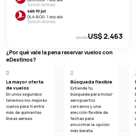
Turkish Airlines
sáb 10 jul
DLA
-
BOG
·
1 escala
Turkish Airlines
US$ 2.463
desde
¿Por qué vale la pena reservar vuelos con
eDestinos?
La mayor oferta
Búsqueda flexible
de vuelos
Extiende tu
En unos segundos
búsqueda para incluir
tenemos los mejores
aeropuertos
vuelos para ti entre
cercanos y una
más de quinientas
elección flexible de
líneas aéreas.
fechas para
encontrar la opción
más barata.