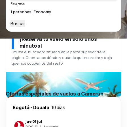
Pasajeros
Buscar
¡Reserva tu vuelo en solo unos
minutos!
Utiliza el buscador situado en la parte superior de la
página. Cuéntanos dónde y cuándo quieres volar y deja
que nos ocupemos del resto.
Ofertas especiales de vuelos a Camerún
Bogotá
-
Douala
10 días
jue 01 jul
BOG
-
DLA
·
1 escala