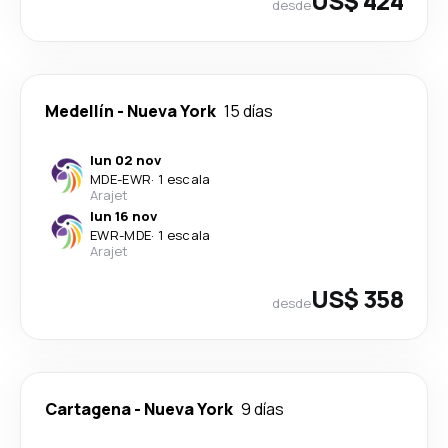
US$ 424
desde
Medellín
-
Nueva York
15 días
lun 02 nov
MDE
-
EWR
·
1 escala
Arajet
lun 16 nov
EWR
-
MDE
·
1 escala
Arajet
US$ 358
desde
Cartagena
-
Nueva York
9 días