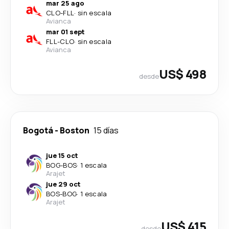
mar 25 ago
CLO
-
FLL
·
sin escala
Avianca
mar 01 sept
FLL
-
CLO
·
sin escala
Avianca
US$ 498
desde
Bogotá
-
Boston
15 días
jue 15 oct
BOG
-
BOS
·
1 escala
Arajet
jue 29 oct
BOS
-
BOG
·
1 escala
Arajet
US$ 415
desde