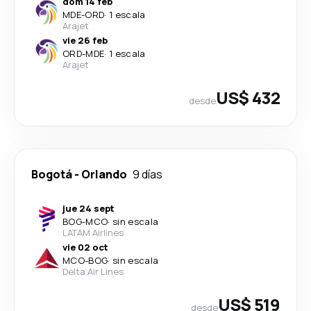
dom 14 feb
MDE
-
ORD
·
1 escala
Arajet
vie 26 feb
ORD
-
MDE
·
1 escala
Arajet
US$ 432
desde
Bogotá
-
Orlando
9 días
jue 24 sept
BOG
-
MCO
·
sin escala
LATAM Airlines
vie 02 oct
MCO
-
BOG
·
sin escala
Delta Air Lines
US$ 519
desde