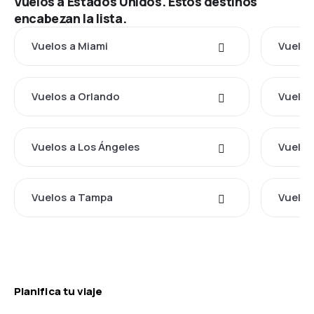
Vuelos a Estados Unidos. Estos destinos
encabezan la lista.
Vuelos a Miami
Vuelos
Vuelos a Orlando
Vuelos
Vuelos a Los Ángeles
Vuelos
Vuelos a Tampa
Vuelos
Planifica tu viaje