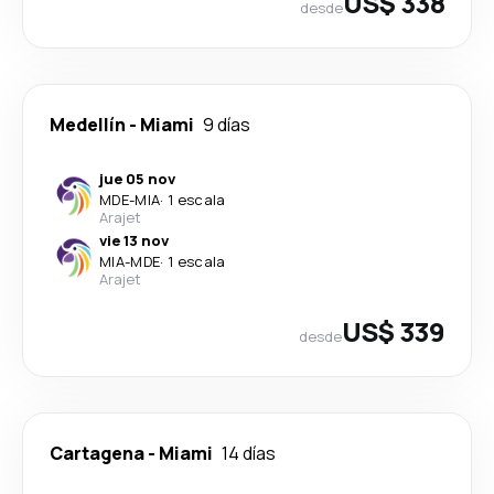
US$ 338
desde
Medellín
-
Miami
9 días
jue 05 nov
MDE
-
MIA
·
1 escala
Arajet
vie 13 nov
MIA
-
MDE
·
1 escala
Arajet
US$ 339
desde
Cartagena
-
Miami
14 días