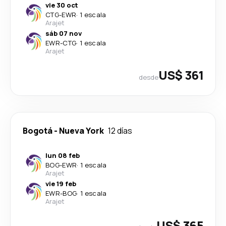
vie 30 oct
CTG
-
EWR
·
1 escala
Arajet
sáb 07 nov
EWR
-
CTG
·
1 escala
Arajet
US$ 361
desde
Bogotá
-
Nueva York
12 días
lun 08 feb
BOG
-
EWR
·
1 escala
Arajet
vie 19 feb
EWR
-
BOG
·
1 escala
Arajet
US$ 365