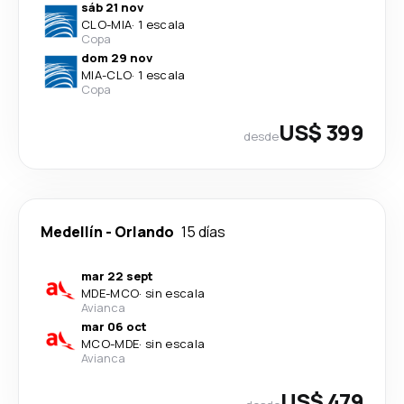
sáb 21 nov
CLO
-
MIA
·
1 escala
Copa
dom 29 nov
MIA
-
CLO
·
1 escala
Copa
US$ 399
desde
Medellín
-
Orlando
15 días
mar 22 sept
MDE
-
MCO
·
sin escala
Avianca
mar 06 oct
MCO
-
MDE
·
sin escala
Avianca
US$ 479