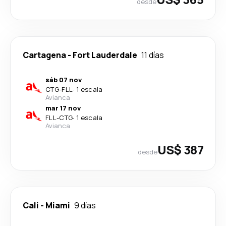
desde
Cartagena
-
Fort Lauderdale
11 días
sáb 07 nov
CTG
-
FLL
·
1 escala
Avianca
mar 17 nov
FLL
-
CTG
·
1 escala
Avianca
US$ 387
desde
Cali
-
Miami
9 días