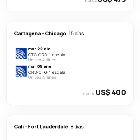
desde
Cartagena
-
Chicago
15 días
mar 22 dic
CTG
-
ORD
·
1 escala
United Airlines
mar 05 ene
ORD
-
CTG
·
1 escala
United Airlines
US$ 400
desde
Cali
-
Fort Lauderdale
8 días