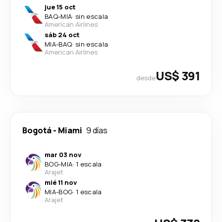
jue 15 oct
BAQ
-
MIA
·
sin escala
American Airlines
sáb 24 oct
MIA
-
BAQ
·
sin escala
American Airlines
US$ 391
desde
Bogotá
-
Miami
9 días
mar 03 nov
BOG
-
MIA
·
1 escala
Arajet
mié 11 nov
MIA
-
BOG
·
1 escala
Arajet