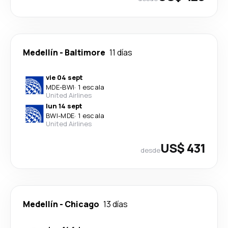
Medellín
-
Baltimore
11 días
vie 04 sept
MDE
-
BWI
·
1 escala
United Airlines
lun 14 sept
BWI
-
MDE
·
1 escala
United Airlines
US$ 431
desde
Medellín
-
Chicago
13 días