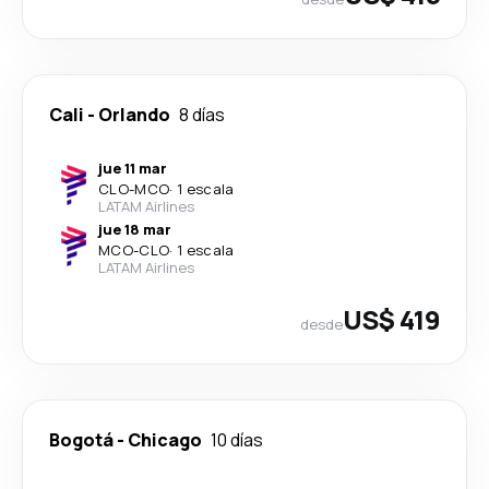
Cali
-
Orlando
8 días
jue 11 mar
CLO
-
MCO
·
1 escala
LATAM Airlines
jue 18 mar
MCO
-
CLO
·
1 escala
LATAM Airlines
US$ 419
desde
Bogotá
-
Chicago
10 días