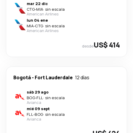
mar 22 dic
CTG
-
MIA
·
sin escala
American Airlines
lun 04 ene
MIA
-
CTG
·
sin escala
American Airlines
US$ 414
desde
Bogotá
-
Fort Lauderdale
12 días
sáb 29 ago
BOG
-
FLL
·
sin escala
Avianca
mié 09 sept
FLL
-
BOG
·
sin escala
Avianca