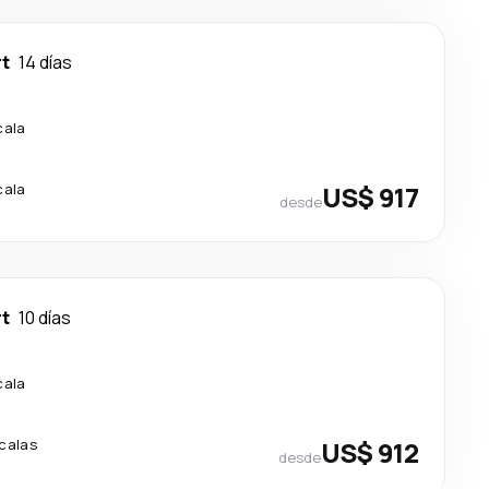
rt
14 días
cala
cala
US$ 917
desde
rt
10 días
cala
calas
US$ 912
desde