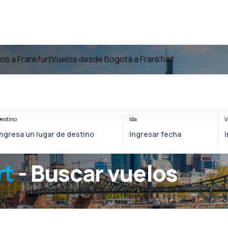
os a Frankfurt
Vuelos desde Bogotá a Frankfurt
estino
Ida
V
rt
- Buscar vuelos