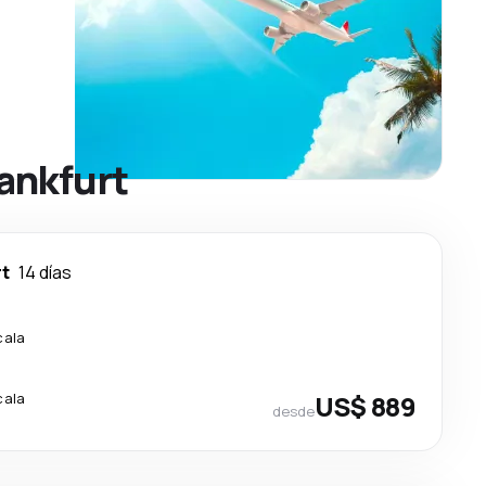
rankfurt
rt
14 días
cala
cala
US$ 889
desde