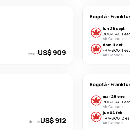
Bogotá
-
Frankfu
lun 28 sept
BOG
-
FRA
·
1 es
Air Canada
dom 11 oct
US$ 909
FRA
-
BOG
·
1 es
desde
Air Canada
Bogotá
-
Frankfu
mar 26 ene
BOG
-
FRA
·
1 es
Air Canada
jue 04 feb
US$ 912
FRA
-
BOG
·
2 es
desde
Air Canada