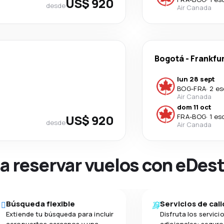
US$ 920
desde
Air Canada
Bogotá
-
Frankfu
lun 28 sept
BOG
-
FRA
·
2 es
Air Canada
dom 11 oct
US$ 920
FRA
-
BOG
·
1 es
desde
Air Canada
na reservar vuelos con eDes
Búsqueda flexible
Servicios de cal
Extiende tu búsqueda para incluir
Disfruta los servici