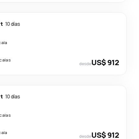
rt
10 días
cala
calas
US$ 912
desde
rt
10 días
calas
cala
US$ 912
desde