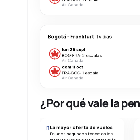
Air Canada
Bogotá
-
Frankfurt
14 días
lun 28 sept
BOG
-
FRA
·
2 escalas
Air Canada
dom 11 oct
FRA
-
BOG
·
1 escala
Air Canada
¿Por qué vale la pe
La mayor oferta de vuelos
En unos segundos tenemos los