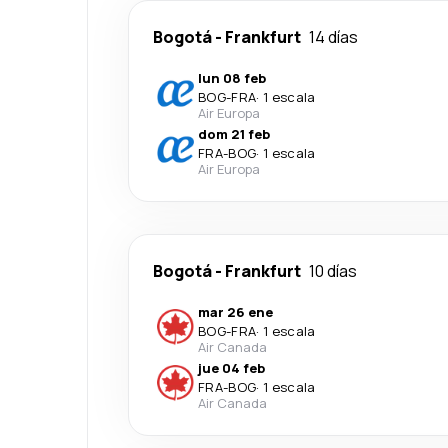
Bogotá
-
Frankfurt
14 días
lun 08 feb
BOG
-
FRA
·
1 escala
Air Europa
dom 21 feb
FRA
-
BOG
·
1 escala
Air Europa
Bogotá
-
Frankfurt
10 días
mar 26 ene
BOG
-
FRA
·
1 escala
Air Canada
jue 04 feb
FRA
-
BOG
·
1 escala
Air Canada