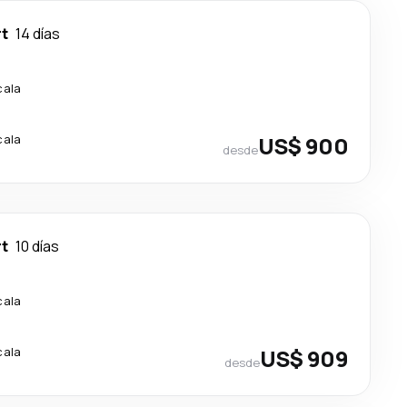
rt
14 días
cala
cala
US$ 900
desde
rt
10 días
cala
cala
US$ 909
desde