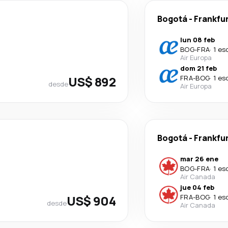
Bogotá
-
Frankfu
lun 08 feb
BOG
-
FRA
·
1 es
Air Europa
dom 21 feb
US$ 892
FRA
-
BOG
·
1 es
desde
Air Europa
Bogotá
-
Frankfu
mar 26 ene
BOG
-
FRA
·
1 es
Air Canada
jue 04 feb
US$ 904
FRA
-
BOG
·
1 es
desde
Air Canada