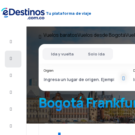
Tu plataforma de viaje
Vuelos baratos
Vuelos desde Bogotá
Vuel
Vuelo+Hotel
Ida y vuelta
Solo ida
Vuelos
baratos
Orgien
D
Viajes
Alojamientos
Bogotá Frankfu
Ofertas
Completa
el viaje