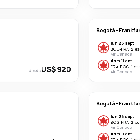
Bogotá
-
Frankfu
lun 28 sept
BOG
-
FRA
·
2 es
Air Canada
dom 11 oct
US$ 920
FRA
-
BOG
·
1 es
desde
Air Canada
Bogotá
-
Frankfu
lun 28 sept
BOG
-
FRA
·
2 es
Air Canada
dom 11 oct
FRA
-
BOG
·
1 es