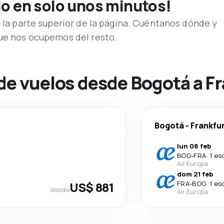
lo en solo unos minutos!
n la parte superior de la página. Cuéntanos dónde y
que nos ocupemos del resto.
de vuelos desde Bogotá a F
Bogotá
-
Frankfu
lun 08 feb
BOG
-
FRA
·
1 es
Air Europa
dom 21 feb
US$ 881
FRA
-
BOG
·
1 es
desde
Air Europa