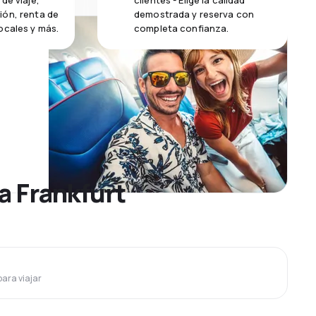
de viaje,
clientes - Elige la calidad
ión, renta de
demostrada y reserva con
ocales y más.
completa confianza.
a Frankfurt
para viajar