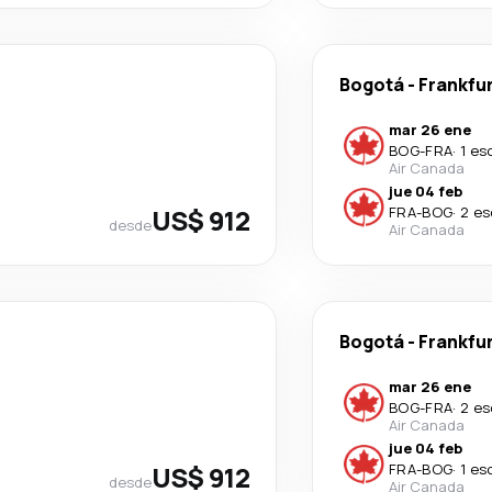
Bogotá
-
Frankfu
mar 26 ene
BOG
-
FRA
·
1 es
Air Canada
jue 04 feb
US$ 912
FRA
-
BOG
·
2 es
desde
Air Canada
Bogotá
-
Frankfu
mar 26 ene
BOG
-
FRA
·
2 es
Air Canada
jue 04 feb
US$ 912
FRA
-
BOG
·
1 es
desde
Air Canada