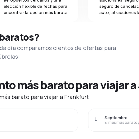
aeropuertos cercanos y una
adicionales: seguro 
elección flexible de fechas para
seguro de cancelac
encontrar la opción más barata.
auto, atracciones l
 baratos?
Cada día comparamos cientos de ofertas para
úbrelas!
o más barato para viajar a 
más barato para viajar a Frankfurt
Septiembre
El mes más barato 