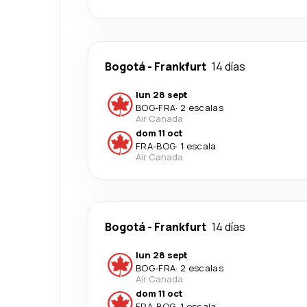
Bogotá
-
Frankfurt
14 días
lun 28 sept
BOG
-
FRA
·
2 escalas
Air Canada
dom 11 oct
FRA
-
BOG
·
1 escala
Air Canada
Bogotá
-
Frankfurt
14 días
lun 28 sept
BOG
-
FRA
·
2 escalas
Air Canada
dom 11 oct
FRA
-
BOG
·
1 escala