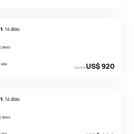
rt
14 días
calas
cala
US$ 920
desde
rt
14 días
calas
cala