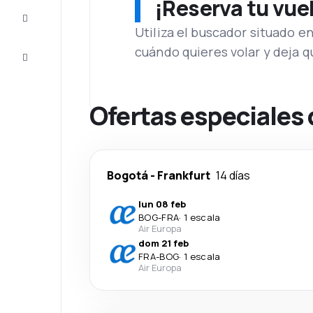
¡Reserva tu vue
Inspiración
y consejos
Utiliza el buscador situado e
cuándo quieres volar y deja 
Atención
al cliente
Ofertas especiales 
Bogotá
-
Frankfurt
14 días
lun 08 feb
BOG
-
FRA
·
1 escala
Air Europa
dom 21 feb
FRA
-
BOG
·
1 escala
Air Europa