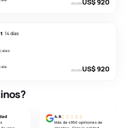
US$ 920
desde
rt
14 días
calas
cala
US$ 920
desde
tinos?
idad
4.6
os
Más de 4950 opiniones de