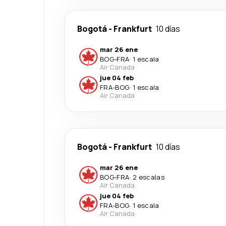
Bogotá
-
Frankfurt
10 días
mar 26 ene
BOG
-
FRA
·
1 escala
Air Canada
jue 04 feb
FRA
-
BOG
·
1 escala
Air Canada
Bogotá
-
Frankfurt
10 días
mar 26 ene
BOG
-
FRA
·
2 escalas
Air Canada
jue 04 feb
FRA
-
BOG
·
1 escala
Air Canada