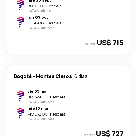
mié 30 sept
BOG
-
JOI
·
1 escala
LATAM Airlines
lun 05 oct
JOI
-
BOG
·
1 escala
LATAM Airlines
US$ 715
desde
Bogotá
-
Montes Claros
6 días
vie 05 mar
BOG
-
MOC
·
1 escala
LATAM Airlines
mié 10 mar
MOC
-
BOG
·
1 escala
LATAM Airlines
US$ 727
desde