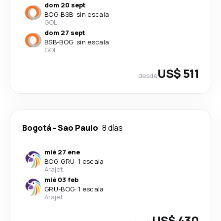
dom 20 sept
BOG
-
BSB
·
sin escala
GOL
dom 27 sept
BSB
-
BOG
·
sin escala
GOL
US$ 511
desde
Bogotá
-
Sao Paulo
8 días
mié 27 ene
BOG
-
GRU
·
1 escala
Arajet
mié 03 feb
GRU
-
BOG
·
1 escala
Arajet
US$ 430