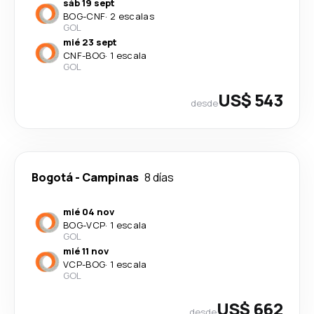
sáb 19 sept
BOG
-
CNF
·
2 escalas
GOL
mié 23 sept
CNF
-
BOG
·
1 escala
GOL
US$ 543
desde
Bogotá
-
Campinas
8 días
mié 04 nov
BOG
-
VCP
·
1 escala
GOL
mié 11 nov
VCP
-
BOG
·
1 escala
GOL
US$ 662
desde