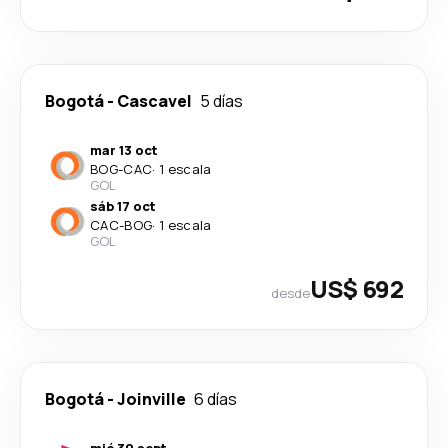
Bogotá
-
Cascavel
5 días
mar 13 oct
BOG
-
CAC
·
1 escala
GOL
sáb 17 oct
CAC
-
BOG
·
1 escala
GOL
US$ 692
desde
Bogotá
-
Joinville
6 días