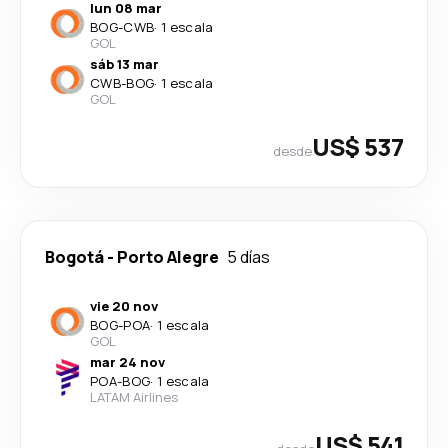
lun 08 mar
BOG
-
CWB
·
1 escala
GOL
sáb 13 mar
CWB
-
BOG
·
1 escala
GOL
US$ 537
desde
Bogotá
-
Porto Alegre
5 días
vie 20 nov
BOG
-
POA
·
1 escala
GOL
mar 24 nov
POA
-
BOG
·
1 escala
LATAM Airlines
US$ 541