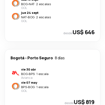
BOG
-
NAT
·
2 escalas
GOL
jue 24 sept
NAT
-
BOG
·
2 escalas
GOL
US$ 646
desde
Bogotá
-
Porto Seguro
8 días
vie 30 abr
BOG
-
BPS
·
1 escala
Avianca
vie 07 may
BPS
-
BOG
·
1 escala
GOL
US$ 819
desde