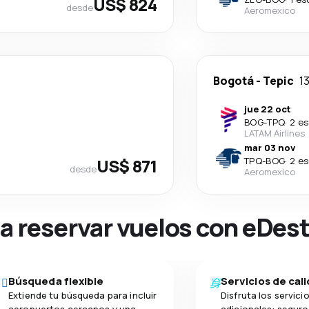
US$ 824
desde
Aeromexico
Bogotá
-
Tepic
13
jue 22 oct
BOG
-
TPQ
·
2 es
LATAM Airlines
mar 03 nov
US$ 871
TPQ
-
BOG
·
2 es
desde
Aeromexico
na reservar vuelos con eDes
Búsqueda flexible
Servicios de cal
Extiende tu búsqueda para incluir
Disfruta los servici