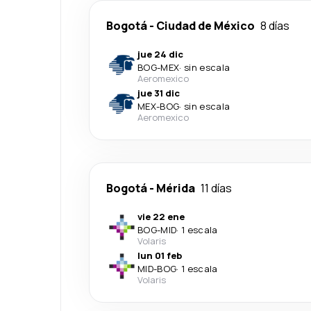
Bogotá
-
Ciudad de México
8 días
jue 24 dic
BOG
-
MEX
·
sin escala
Aeromexico
jue 31 dic
MEX
-
BOG
·
sin escala
Aeromexico
Bogotá
-
Mérida
11 días
vie 22 ene
BOG
-
MID
·
1 escala
Volaris
lun 01 feb
MID
-
BOG
·
1 escala
Volaris