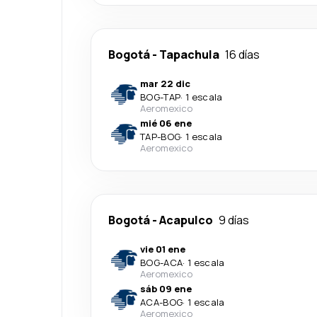
Bogotá
-
Tapachula
16 días
mar 22 dic
BOG
-
TAP
·
1 escala
Aeromexico
mié 06 ene
TAP
-
BOG
·
1 escala
Aeromexico
Bogotá
-
Acapulco
9 días
vie 01 ene
BOG
-
ACA
·
1 escala
Aeromexico
sáb 09 ene
ACA
-
BOG
·
1 escala
Aeromexico