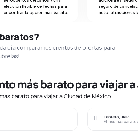
aeropuertos cercanos y una
adicionales: seguro 
elección flexible de fechas para
seguro de cancelac
encontrar la opción más barata.
auto, atracciones l
 baratos?
Cada día comparamos cientos de ofertas para
úbrelas!
to más barato para viajar a
más barato para viajar a Ciudad de México
Febrero, Julio
El mes más barato 