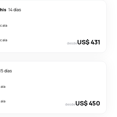
his
14 días
scala
scala
US$ 431
desde
15 días
cala
cala
US$ 450
desde