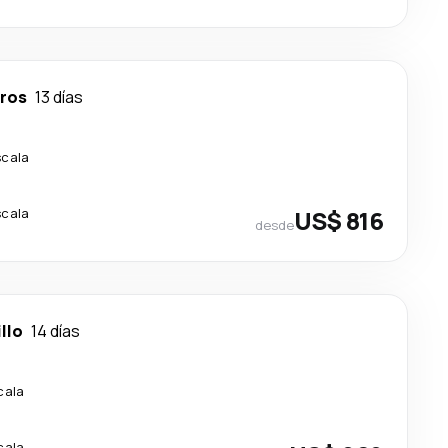
ros
13 días
scala
scala
US$ 816
desde
llo
14 días
cala
cala