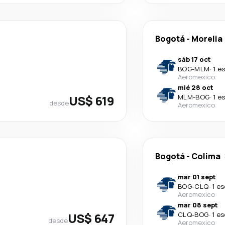
Bogotá
-
Morelia
sáb 17 oct
BOG
-
MLM
·
1 e
Aeromexico
mié 28 oct
US$ 619
MLM
-
BOG
·
1 e
desde
Aeromexico
Bogotá
-
Colima
mar 01 sept
BOG
-
CLQ
·
1 e
Aeromexico
mar 08 sept
US$ 647
CLQ
-
BOG
·
1 e
desde
Aeromexico