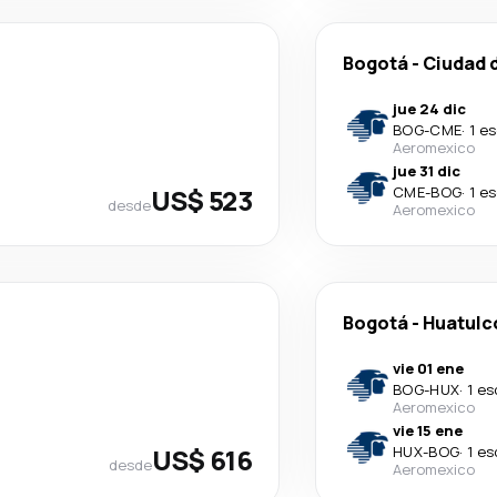
Bogotá
-
Ciudad 
jue 24 dic
BOG
-
CME
·
1 e
Aeromexico
jue 31 dic
US$ 523
CME
-
BOG
·
1 e
desde
Aeromexico
Bogotá
-
Huatulc
vie 01 ene
BOG
-
HUX
·
1 es
Aeromexico
vie 15 ene
US$ 616
HUX
-
BOG
·
1 es
desde
Aeromexico