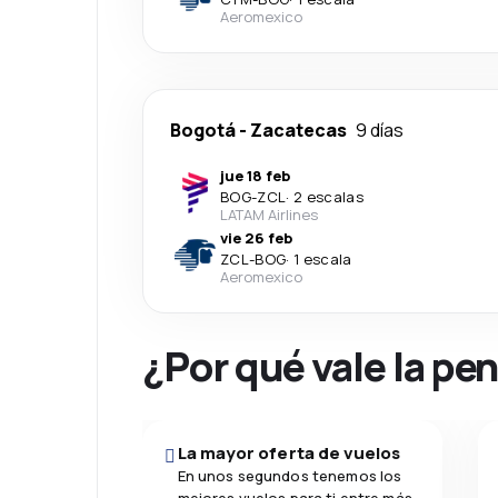
Aeromexico
Bogotá
-
Zacatecas
9 días
jue 18 feb
BOG
-
ZCL
·
2 escalas
LATAM Airlines
vie 26 feb
ZCL
-
BOG
·
1 escala
Aeromexico
¿Por qué vale la pe
La mayor oferta de vuelos
En unos segundos tenemos los