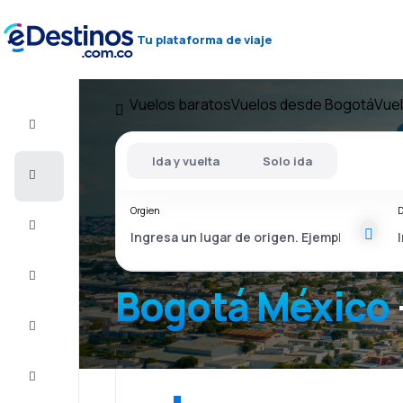
Tu plataforma de viaje
Vuelos baratos
Vuelos desde Bogotá
Vuel
Vuelo+Hotel
Ida y vuelta
Solo ida
Vuelos
baratos
Orgien
D
Viajes
Alojamientos
Bogotá México
Ofertas
Completa
el viaje