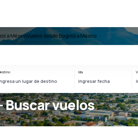
os a México
Vuelos desde Bogotá a México
estino
Ida
V
- Buscar vuelos