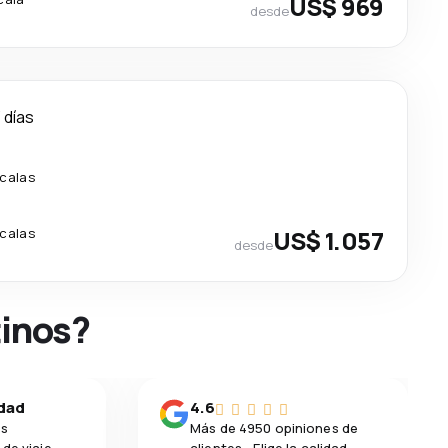
US$ 969
desde
 días
calas
calas
US$ 1.057
desde
tinos?
idad
4.6
os
Más de 4950 opiniones de