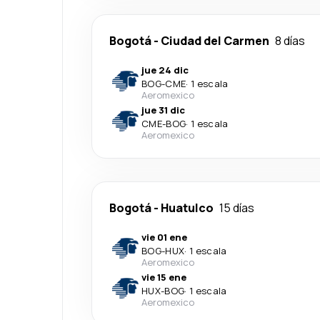
Bogotá
-
Ciudad del Carmen
8 días
jue 24 dic
BOG
-
CME
·
1 escala
Aeromexico
jue 31 dic
CME
-
BOG
·
1 escala
Aeromexico
Bogotá
-
Huatulco
15 días
vie 01 ene
BOG
-
HUX
·
1 escala
Aeromexico
vie 15 ene
HUX
-
BOG
·
1 escala
Aeromexico