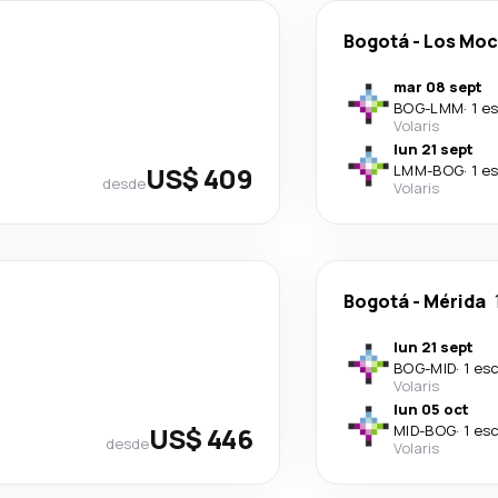
Bogotá
-
Los Moc
mar 08 sept
BOG
-
LMM
·
1 e
Volaris
lun 21 sept
US$ 409
LMM
-
BOG
·
1 e
desde
Volaris
Bogotá
-
Mérida
lun 21 sept
BOG
-
MID
·
1 es
Volaris
lun 05 oct
US$ 446
MID
-
BOG
·
1 es
desde
Volaris