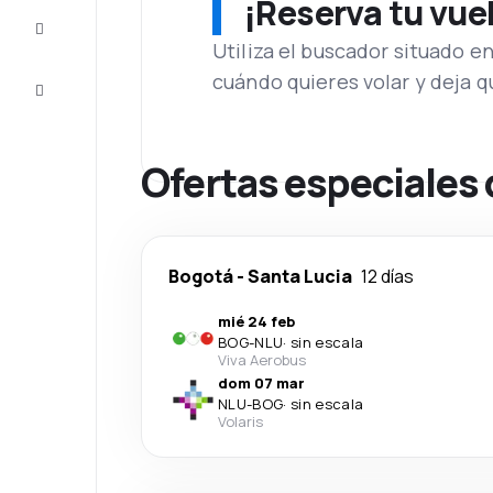
¡Reserva tu vue
Inspiración
y consejos
Utiliza el buscador situado e
cuándo quieres volar y deja 
Atención
al cliente
Ofertas especiales
Bogotá
-
Santa Lucia
12 días
mié 24 feb
BOG
-
NLU
·
sin escala
Viva Aerobus
dom 07 mar
NLU
-
BOG
·
sin escala
Volaris