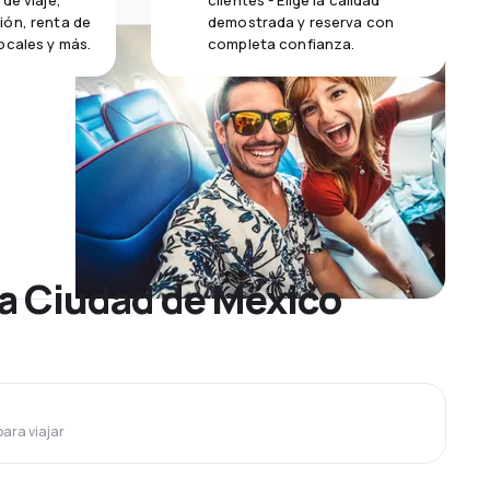
de viaje,
clientes - Elige la calidad
ión, renta de
demostrada y reserva con
ocales y más.
completa confianza.
 a Ciudad de México
para viajar