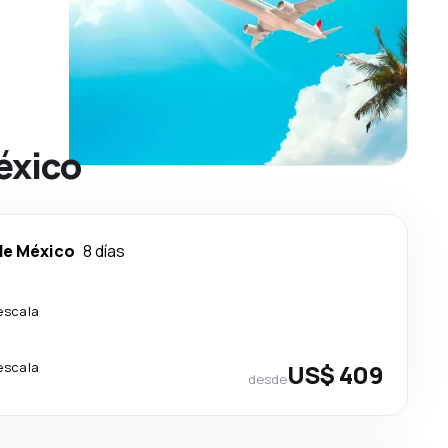
éxico
de México
8 días
escala
escala
US$ 409
desde