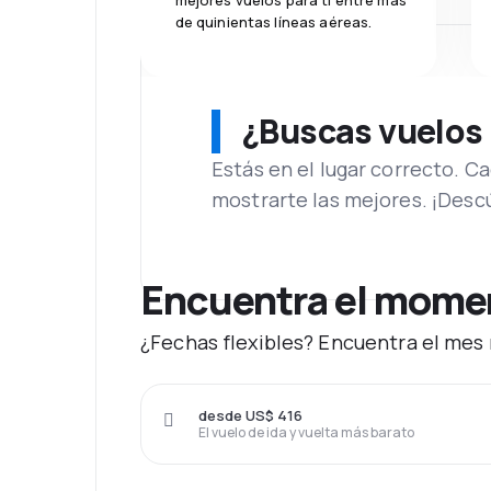
mejores vuelos para ti entre más
de quinientas líneas aéreas.
¿Buscas vuelos
Estás en el lugar correcto. 
mostrarte las mejores. ¡Desc
Encuentra el momen
¿Fechas flexibles? Encuentra el mes 
desde US$ 416
El vuelo de ida y vuelta más barato