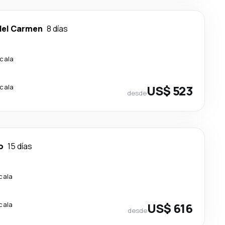
del Carmen
8 días
scala
scala
US$ 523
desde
o
15 días
cala
cala
US$ 616
desde