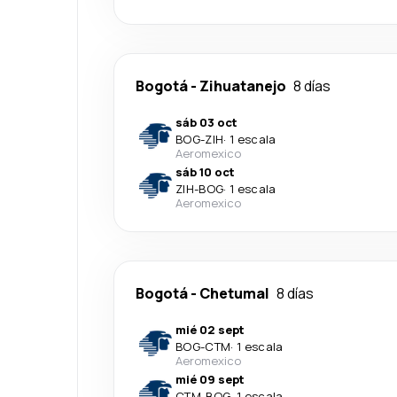
Bogotá
-
Zihuatanejo
8 días
sáb 03 oct
BOG
-
ZIH
·
1 escala
Aeromexico
sáb 10 oct
ZIH
-
BOG
·
1 escala
Aeromexico
Bogotá
-
Chetumal
8 días
mié 02 sept
BOG
-
CTM
·
1 escala
Aeromexico
mié 09 sept
CTM
-
BOG
·
1 escala