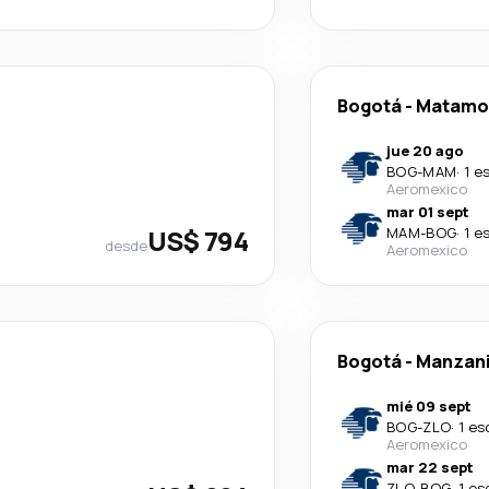
Bogotá
-
Matamo
jue 20 ago
BOG
-
MAM
·
1 e
Aeromexico
mar 01 sept
US$ 794
MAM
-
BOG
·
1 e
desde
Aeromexico
Bogotá
-
Manzani
mié 09 sept
BOG
-
ZLO
·
1 es
Aeromexico
mar 22 sept
ZLO
-
BOG
·
1 es