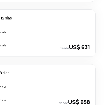
12 días
scala
scala
US$ 631
desde
8 días
scala
scala
US$ 658
desde