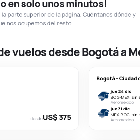
lo en solo unos minutos!
n la parte superior de la página. Cuéntanos dónde y
que nos ocupemos del resto.
 de vuelos desde Bogotá a M
Bogotá
-
Ciudad 
jue 24 dic
BOG
-
MEX
·
sin 
Aeromexico
jue 31 dic
US$ 375
MEX
-
BOG
·
sin 
desde
Aeromexico