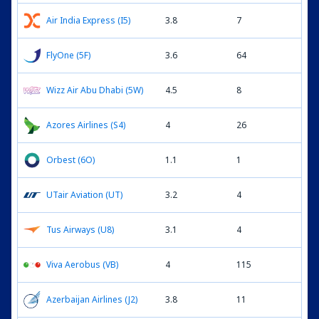
Air India Express (I5)
3.8
7
FlyOne (5F)
3.6
64
Wizz Air Abu Dhabi (5W)
4.5
8
Azores Airlines (S4)
4
26
Orbest (6O)
1.1
1
UTair Aviation (UT)
3.2
4
Tus Airways (U8)
3.1
4
Viva Aerobus (VB)
4
115
Azerbaijan Airlines (J2)
3.8
11