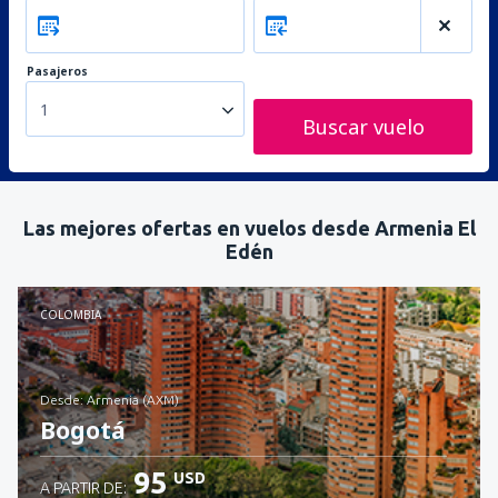
Pasajeros
1
Buscar vuelo
Las mejores ofertas en vuelos desde Armenia El
Edén
COLOMBIA
desde: Armenia (AXM)
Bogotá
95
USD
A PARTIR DE: