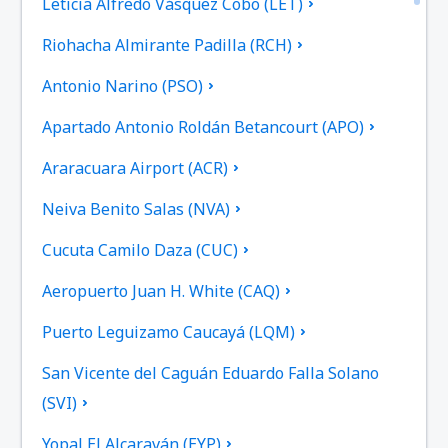
Leticia Alfredo Vásquez Cobo (LET)
Riohacha Almirante Padilla (RCH)
Antonio Narino (PSO)
Apartado Antonio Roldán Betancourt (APO)
Araracuara Airport (ACR)
Neiva Benito Salas (NVA)
Cucuta Camilo Daza (CUC)
Aeropuerto Juan H. White (CAQ)
Puerto Leguizamo Caucayá (LQM)
San Vicente del Caguán Eduardo Falla Solano
(SVI)
Yopal El Alcaraván (EYP)