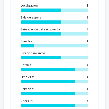
Localización:
3
Sala de espera:
3
Señalización del aeropuerto:
3
Tiendas:
1
Estacionamientos:
3
Hoteles:
4
Limpieza:
4
Servicios:
4
Check-in:
4