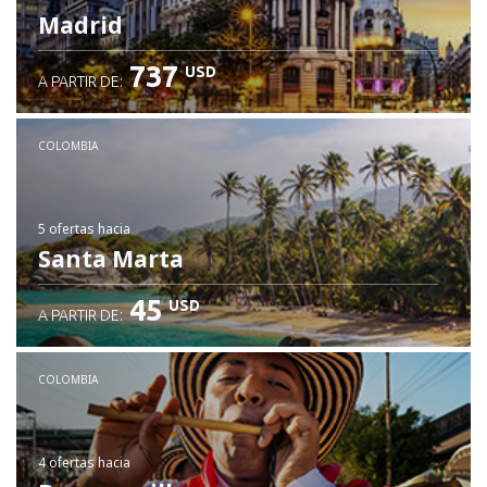
Madrid
737
USD
A PARTIR DE:
COLOMBIA
5 ofertas
hacia
Santa Marta
45
USD
A PARTIR DE:
COLOMBIA
4 ofertas
hacia