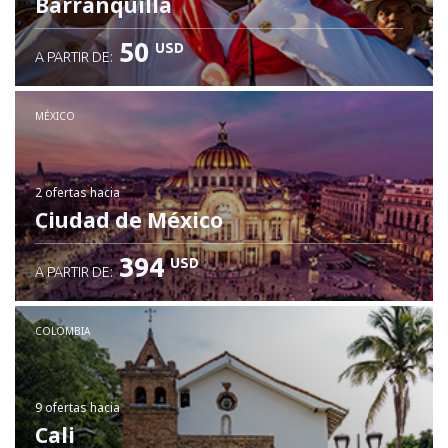
Barranquilla
50
USD
A PARTIR DE:
MÉXICO
2 ofertas
hacia
Ciudad de México
394
USD
A PARTIR DE:
COLOMBIA
9 ofertas
hacia
Cali