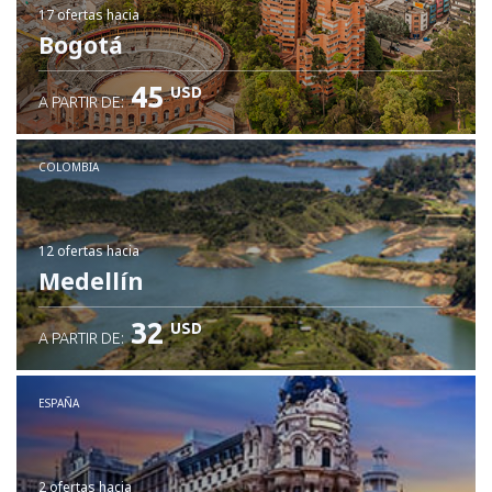
17 ofertas
hacia
Bogotá
45
USD
A PARTIR DE:
COLOMBIA
12 ofertas
hacia
Medellín
32
USD
A PARTIR DE:
ESPAÑA
2 ofertas
hacia