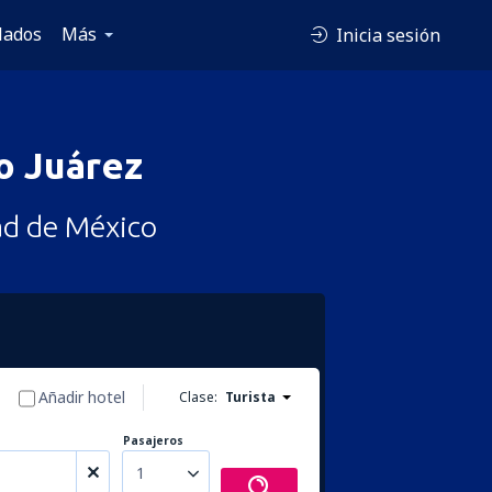
lados
Más
Inicia sesión
o Juárez
ad de México
Añadir hotel
Clase:
Turista
Pasajeros
1