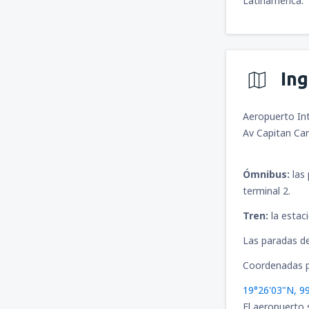
Latinamérica.
In
Aeropuerto Int
Av Capitan Ca
Ómnibus:
las
terminal 2.
Tren:
la estac
Las paradas de
Coordenadas p
19°26'03"N, 9
El aeropuerto 