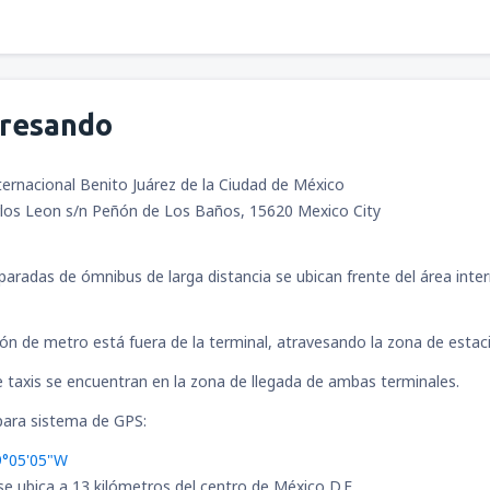
gresando
ernacional Benito Juárez de la Ciudad de México
rlos Leon s/n Peñón de Los Baños, 15620 Mexico City
 paradas de ómnibus de larga distancia se ubican frente del área interna
ión de metro está fuera de la terminal, atravesando la zona de esta
 taxis se encuentran en la zona de llegada de ambas terminales.
ara sistema de GPS:
9°05'05"W
se ubica a 13 kilómetros del centro de México D.F.