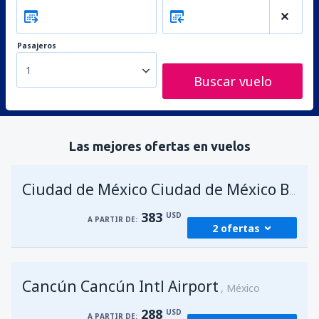
Pasajeros
1
Buscar vuelo
Las mejores ofertas en vuelos
Ciudad de México Ciudad de México Benito Juárez
383
USD
A PARTIR DE:
2 ofertas
desde
Bogotá, El Dorado
(BOG)
Cancún Cancún Intl Airport
383
México
A PARTIR DE:
USD
288
USD
A PARTIR DE: