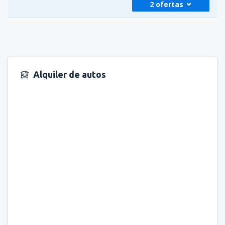
2 ofertas
desde
Medellín, José María Córdova
(MDE)
403
A PARTIR DE:
USD
desde
Medellín, José María Córdova
(MDE)
417
A PARTIR DE:
USD
Alquiler de autos
desde
Bogotá, El Dorado
(BOG)
288
A PARTIR DE:
USD