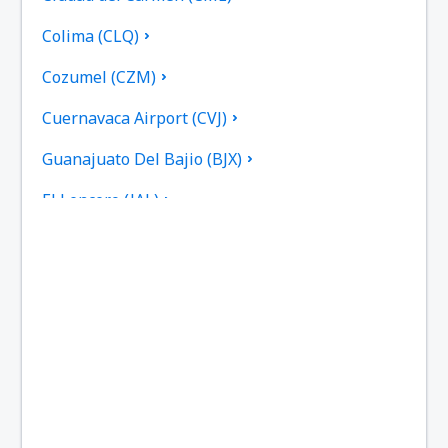
Colima (CLQ)
Cozumel (CZM)
Cuernavaca Airport (CVJ)
Guanajuato Del Bajio (BJX)
El Lencero (JAL)
Federal de Bachigualato (CUL)
Los Mochis Fort Valley (LMM)
Gral. Francisco Javier Mina (TAM)
Francisco Sarabia (TRC)
General Lucio Blanco (REX)
Gral. Mariano Escobedo (MTY)