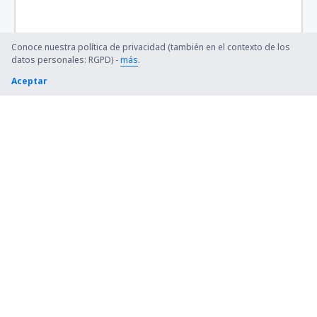
San Luis Potosí (SLP)
Puerto Escondido (PXM)
Conoce nuestra política de privacidad (también en el contexto de los
datos personales: RGPD) -
más
.
Queretaro (QRO)
Aceptar
Santa Lucia AFB Airport (NLU)
Tapachula (TAP)
Aeropuerto Internacional de Tulum Felipe
Carrillo Puerto (TQO)
Uruapan Ignacio López Rayón (UPN)
Xoxocotlan (OAX)
Ángel Albino Corzo (TGZ)