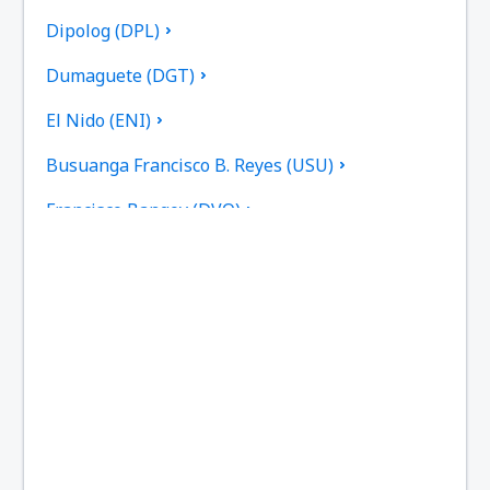
Dipolog (DPL)
Dumaguete (DGT)
El Nido (ENI)
Busuanga Francisco B. Reyes (USU)
Francisco Bangoy (DVO)
General Santos (GES)
Caticlan Airport (MPH)
Iloilo (ILO)
Kalibo (KLO)
Ozamiz City Labo (OZC)
Laoag Intl Airport (LAO)