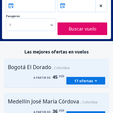
Pasajeros
1
Buscar vuelo
Las mejores ofertas en vuelos
Bogotá El Dorado
Colombia
45
USD
A PARTIR DE:
17 ofertas
desde
Medellín, José María Córdova
(MDE)
Medellín José María Córdova
46
Colombia
A PARTIR DE:
USD
36
USD
A PARTIR DE: