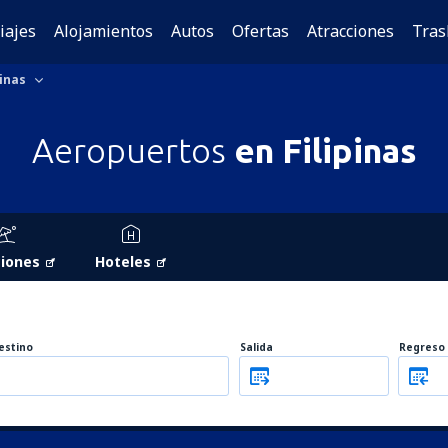
iajes
Alojamientos
Autos
Ofertas
Atracciones
Tras
pinas
Aeropuertos
en Filipinas
iones
Hoteles
estino
Salida
Regreso