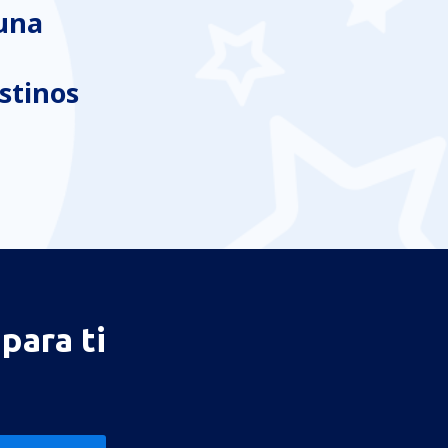
 una
stinos
para ti