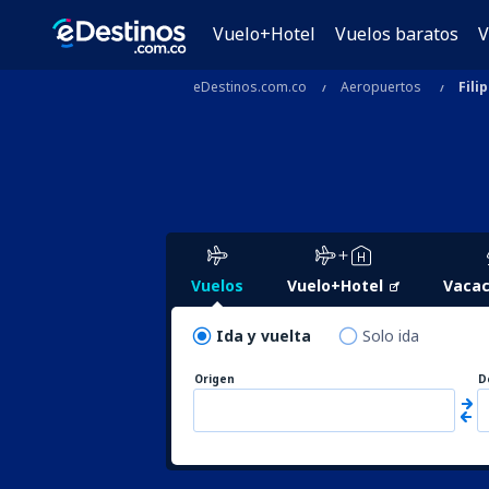
Vuelo+Hotel
Vuelos baratos
V
eDestinos.com.co
Aeropuertos
Fili
Vuelos
Vuelo+Hotel
Vacac
Ida y vuelta
Solo ida
Origen
D