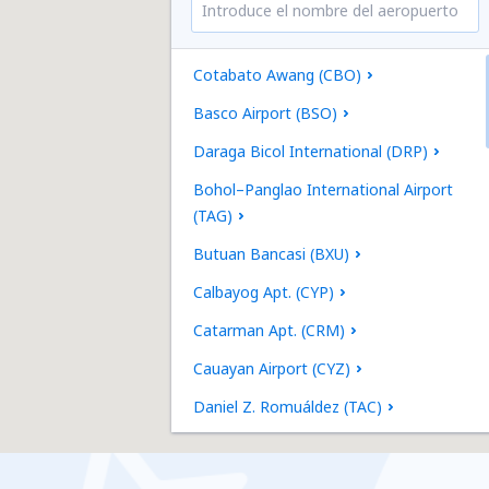
Cotabato Awang (CBO)
Basco Airport (BSO)
Daraga Bicol International (DRP)
Bohol–Panglao International Airport
(TAG)
Butuan Bancasi (BXU)
Calbayog Apt. (CYP)
Catarman Apt. (CRM)
Cauayan Airport (CYZ)
Daniel Z. Romuáldez (TAC)
Angeles city Diosdado Macapagal (CRK)
Dipolog (DPL)