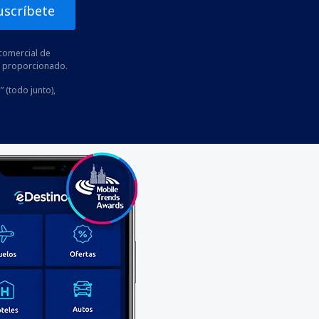
uscríbete
comercial de
he proporcionado.
” (todo junto),