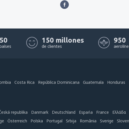
50
150 millones
950
países
de clientes
aerolín
ombia
Costa Rica
República Dominicana
Guatemala
Honduras
Česká republika
Danmark
Deutschland
Espańa
France
Ελλάδα
ge
Österreich
Polska
Portugal
Srbija
România
Sverige
Slove