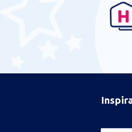
Dumaguete (DGT)
El Nido (ENI)
Busuanga Francisco B. Reyes (USU)
Francisco Bangoy (DVO)
General Santos (GES)
Caticlan Airport (MPH)
Iloilo (ILO)
Kalibo (KLO)
Ozamiz City Labo (OZC)
Inspir
Laoag Intl Airport (LAO)
Cagayan De Oro (CGY)
Mactan-Cebu (CEB)