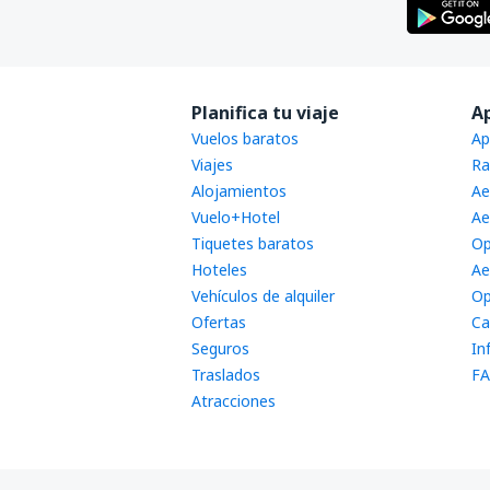
Tuguegarao Airport (TUG)
Virac Airport (VRC)
Zamboanga (ZAM)
Planifica tu viaje
A
Vuelos baratos
Ap
Viajes
Ra
Alojamientos
Ae
Vuelo+Hotel
Ae
Tiquetes baratos
Op
Hoteles
Ae
Vehículos de alquiler
Op
Ofertas
Ca
Seguros
In
Traslados
FA
Atracciones