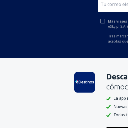
Camiguin Mambajao (CGM)
Naga Airport (WNP)
Ninoy Aquino (MNL)
Más viajes
eSky.pl S.A.
Aeropuerto de Pagadían (PAG)
Tras marcar 
Puerto Princesa (PPS)
aceptas que
Roxas City (RXS)
San Jose Airport (SJI)
San Vicente Airport (SWL)
Desca
Siargao Airport (IAO)
cómoda
Bacolod Silay (BCD)
La app 
Subic Bay (SFS)
Nuevas 
Surigao Airport (SUG)
Todas t
Tawi-Tawi Airport (TWT)