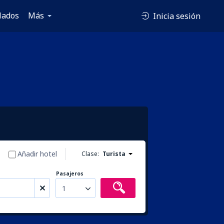
lados
Más
Inicia sesión
Añadir hotel
Clase:
Turista
Pasajeros
1