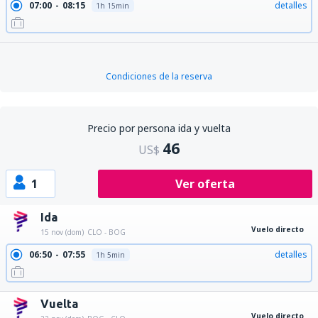
07:00
08:15
detalles
1h 15min
Condiciones de la reserva
Precio por persona ida y vuelta
46
US$
1
Ver oferta
Ida
Vuelo directo
15 nov (dom)
CLO - BOG
06:50
07:55
detalles
1h 5min
Vuelta
Vuelo directo