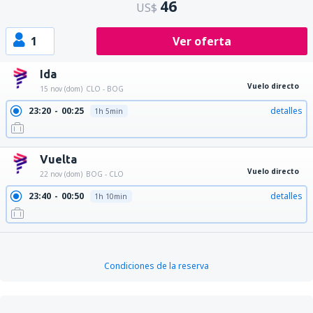
46
US$
1
Ver oferta
Ida
Vuelo directo
15 nov (dom)
CLO - BOG
23:20
00:25
detalles
1h 5min
Vuelta
Vuelo directo
22 nov (dom)
BOG - CLO
23:40
00:50
detalles
1h 10min
Condiciones de la reserva