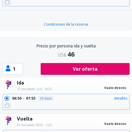
Condiciones de la reserva
Precio por persona ida y vuelta
46
US$
1
Ver oferta
Ida
Vuelo directo
15 nov (dom)
CLO - BOG
06:50
07:55
detalles
1h 5min
Vuelta
Vuelo directo
22 nov (dom)
BOG - CLO