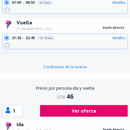
07:50
08:55
detalles
1h 5min
Vuelta
Vuelo directo
22 nov (dom)
BOG - CLO
21:35
22:45
detalles
1h 10min
Condiciones de la reserva
Precio por persona ida y vuelta
46
US$
1
Ver oferta
Ida
Vuelo directo