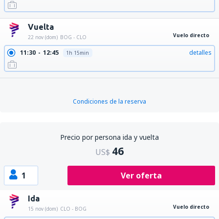
Vuelta
Vuelo directo
22 nov (dom)
BOG - CLO
11:30
12:45
detalles
1h 15min
Condiciones de la reserva
Precio por persona ida y vuelta
46
US$
1
Ver oferta
Ida
Vuelo directo
15 nov (dom)
CLO - BOG