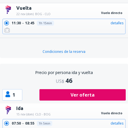
Vuelta
Vuelo directo
22 nov (dom)
BOG - CLO
11:30
12:45
detalles
1h 15min
Condiciones de la reserva
Precio por persona ida y vuelta
46
US$
1
Ver oferta
Ida
Vuelo directo
15 nov (dom)
CLO - BOG
07:50
08:55
detalles
1h 5min