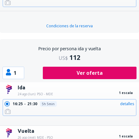
Condiciones de la reserva
Precio por persona ida y vuelta
112
US$
1
Ver oferta
Ida
1 escala
24 ago (lun)
PSO - MDE
16:25
21:30
detalles
5h 5min
16:25
21:10
detalles
4h 45min
16:25
23:45
detalles
7h 20min
16:25
22:35
detalles
6h 10min
Vuelta
1 escala
26 ago (mié)
MDE - PSO