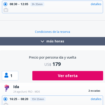
08:30
12:05
detalles
3h 35min
08:55
12:05
detalles
3h 10min
10:55
15:40
detalles
4h 45min
12:00
15:40
detalles
3h 40min
Condiciones de la reserva
más horas
Precio por persona ida y vuelta
179
US$
1
Ver oferta
Ida
2 escalas
24 ago (lun)
PSO - MDE
16:25
08:20
detalles
15h 55min