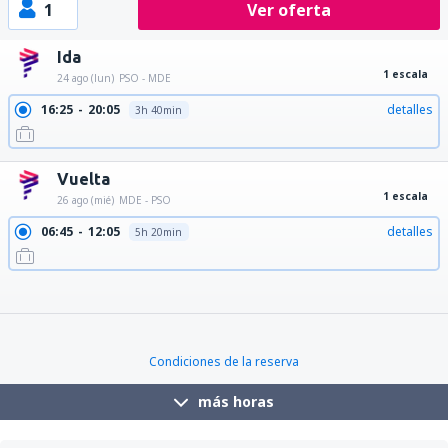
1
Ver oferta
Ida
1 escala
24 ago (lun)
PSO - MDE
16:25
20:05
detalles
3h 40min
Vuelta
1 escala
26 ago (mié)
MDE - PSO
06:45
12:05
detalles
5h 20min
07:50
15:40
detalles
7h 50min
07:50
12:05
detalles
4h 15min
08:30
15:40
detalles
7h 10min
08:55
15:40
detalles
6h 45min
10:00
15:40
detalles
5h 40min
Condiciones de la reserva
más horas