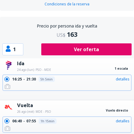
Condiciones de la reserva
Precio por persona ida y vuelta
163
US$
1
Ver oferta
Ida
1 escala
24 ago (lun)
PSO - MDE
16:25
21:30
detalles
5h 5min
16:25
21:10
detalles
4h 45min
16:25
23:45
detalles
7h 20min
16:25
22:35
detalles
6h 10min
Vuelta
Vuelo directo
26 ago (mié)
MDE - PSO
06:40
07:55
detalles
1h 15min