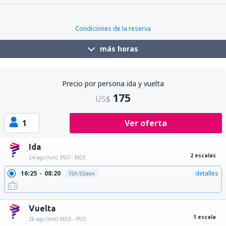
Condiciones de la reserva
más horas
Precio por persona ida y vuelta
175
US$
1
Ver oferta
Ida
2 escalas
24 ago (lun)
PSO - MDE
16:25
08:20
detalles
15h 55min
Vuelta
1 escala
26 ago (mié)
MDE - PSO