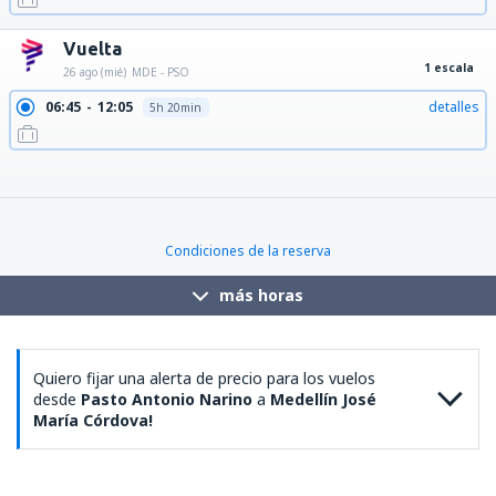
Vuelta
1 escala
26 ago (mié)
MDE - PSO
06:45
12:05
detalles
5h 20min
07:50
15:40
detalles
7h 50min
07:50
12:05
detalles
4h 15min
08:30
15:40
detalles
7h 10min
08:55
15:40
detalles
6h 45min
10:00
15:40
detalles
5h 40min
Condiciones de la reserva
más horas
Quiero fijar una alerta de precio para los vuelos
desde
Pasto Antonio Narino
a
Medellín José
María Córdova!