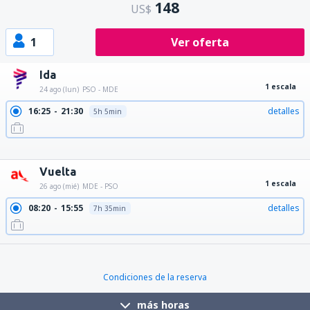
148
US$
1
Ver oferta
Ida
1 escala
24 ago (lun)
PSO - MDE
16:25
21:30
detalles
5h 5min
16:25
21:10
detalles
4h 45min
16:25
23:45
detalles
7h 20min
16:25
22:35
detalles
6h 10min
Vuelta
1 escala
26 ago (mié)
MDE - PSO
08:20
15:55
detalles
7h 35min
Condiciones de la reserva
más horas