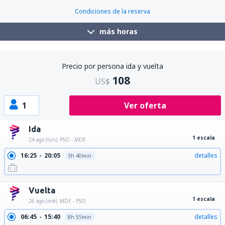
Condiciones de la reserva
más horas
Precio por persona ida y vuelta
108
US$
1
Ver oferta
Ida
1 escala
24 ago (lun)
PSO - MDE
16:25
20:05
detalles
3h 40min
Vuelta
1 escala
26 ago (mié)
MDE - PSO
06:45
15:40
detalles
8h 55min