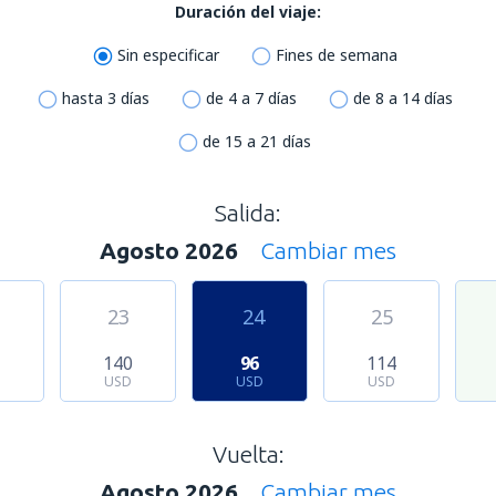
Duración del viaje:
Sin especificar
Fines de semana
hasta 3 días
de 4 a 7 días
de 8 a 14 días
de 15 a 21 días
Salida:
Agosto 2026
Cambiar mes
23
24
25
1
140
96
114
USD
USD
USD
Vuelta:
Agosto 2026
Cambiar mes