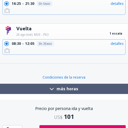
16:25
21:30
detalles
5h 5min
16:25
21:10
detalles
4h 45min
16:25
23:45
detalles
7h 20min
16:25
22:35
detalles
6h 10min
Vuelta
1 escala
26 ago (mié)
MDE - PSO
08:30
12:05
detalles
3h 35min
08:55
12:05
detalles
3h 10min
10:55
15:40
detalles
4h 45min
12:00
15:40
detalles
3h 40min
Condiciones de la reserva
más horas
Precio por persona ida y vuelta
101
US$