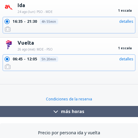
Ida
1 escala
24 ago (lun)
PSO - MDE
16:35
21:30
detalles
4h 55min
Vuelta
1 escala
26 ago (mié)
MDE - PSO
06:45
12:05
detalles
5h 20min
07:50
15:40
detalles
7h 50min
07:50
12:05
detalles
4h 15min
08:30
15:40
detalles
7h 10min
08:55
15:40
detalles
6h 45min
10:00
15:40
detalles
5h 40min
Condiciones de la reserva
más horas
Precio por persona ida y vuelta