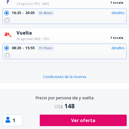
1 escala
24 ago (lun)
PSO - MDE
16:25
20:05
detalles
3h 40min
Vuelta
1 escala
26 ago (mié)
MDE - PSO
08:20
15:55
detalles
7h 35min
Condiciones de la reserva
Precio por persona ida y vuelta
148
US$
1
Ver oferta