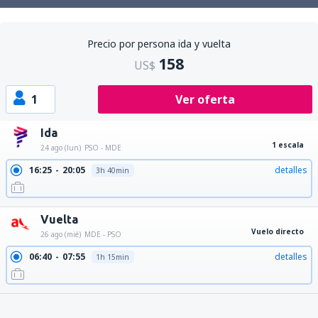
Precio por persona ida y vuelta
158
US$
1
Ver oferta
Ida
1 escala
24 ago (lun)
PSO - MDE
16:25
20:05
detalles
3h 40min
Vuelta
Vuelo directo
26 ago (mié)
MDE - PSO
06:40
07:55
detalles
1h 15min