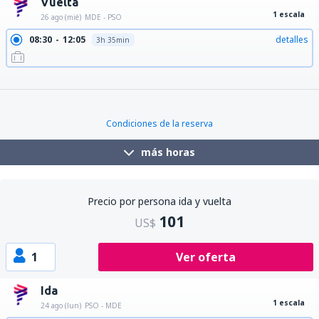
Vuelta
1 escala
26 ago (mié)
MDE - PSO
08:30
12:05
detalles
3h 35min
08:55
12:05
detalles
3h 10min
10:55
15:40
detalles
4h 45min
12:00
15:40
detalles
3h 40min
Condiciones de la reserva
más horas
Precio por persona ida y vuelta
101
US$
1
Ver oferta
Ida
1 escala
24 ago (lun)
PSO - MDE