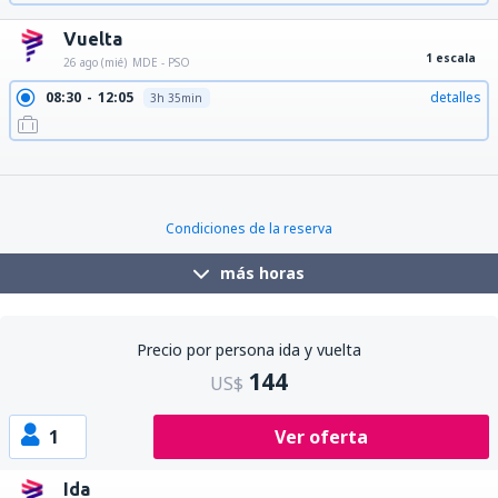
Vuelta
1 escala
26 ago (mié)
MDE - PSO
08:30
12:05
detalles
3h 35min
08:55
12:05
detalles
3h 10min
10:55
15:40
detalles
4h 45min
12:00
15:40
detalles
3h 40min
Condiciones de la reserva
más horas
Precio por persona ida y vuelta
144
US$
1
Ver oferta
Ida