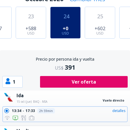
23
24
25
7
+588
+0
+602
USD
USD
USD
Precio por persona ida y vuelta
391
US$
1
Ver oferta
Ida
Vuelo directo
15 oct (jue)
BAQ - MIA
13:34
17:33
detalles
2h 59min