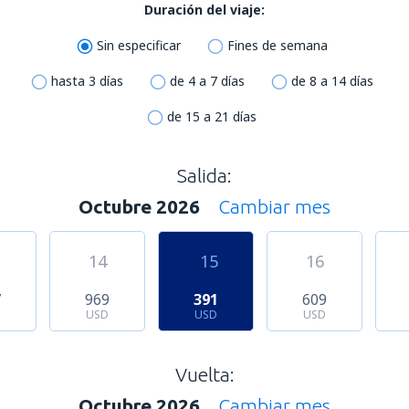
Duración del viaje:
Sin especificar
Fines de semana
hasta 3 días
de 4 a 7 días
de 8 a 14 días
de 15 a 21 días
Salida:
Octubre 2026
Cambiar mes
14
15
16
7
969
391
609
USD
USD
USD
Vuelta:
Octubre 2026
Cambiar mes