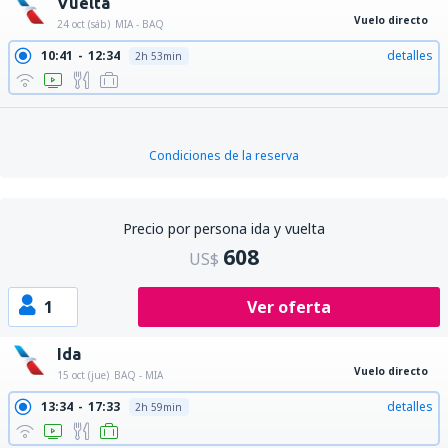
Vuelta
Vuelo directo
24 oct (sáb)
MIA - BAQ
10:41
12:34
detalles
2h 53min
Condiciones de la reserva
Precio por persona ida y vuelta
608
US$
1
Ver oferta
Ida
Vuelo directo
15 oct (jue)
BAQ - MIA
13:34
17:33
detalles
2h 59min