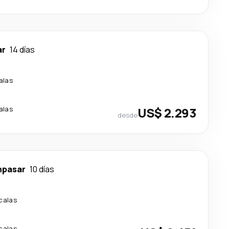
ar
14 días
alas
alas
US$ 2.293
desde
npasar
10 días
calas
calas