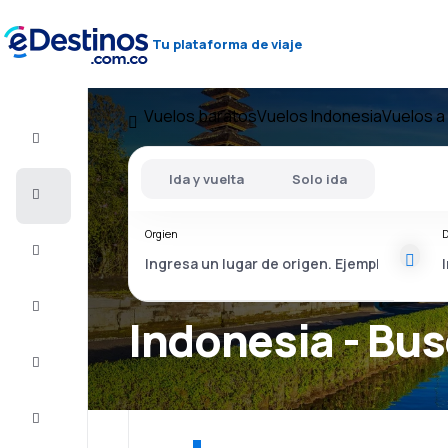
Tu plataforma de viaje
Vuelos baratos
Vuelos Indonesia
Vuelos a
Vuelo+Hotel
Ida y vuelta
Solo ida
Vuelos
baratos
Orgien
D
Viajes
Alojamientos
Indonesia - Bus
Ofertas
Completa
el viaje