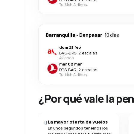
Turkish Airlines
Barranquilla
-
Denpasar
10 días
dom 21 feb
BAQ
-
DPS
·
2 escalas
Avianca
mar 02 mar
DPS
-
BAQ
·
2 escalas
Turkish Airlines
¿Por qué vale la pe
La mayor oferta de vuelos
En unos segundos tenemos los