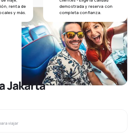
de viaje,
clientes - Elige la calidad
ión, renta de
demostrada y reserva con
ocales y más.
completa confianza.
a Jakarta
para viajar