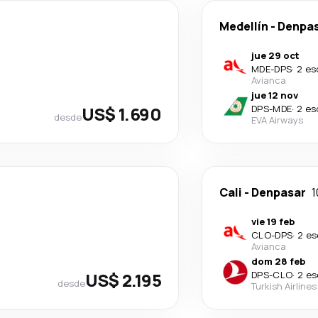
Medellín
-
Denpa
jue 29 oct
MDE
-
DPS
·
2 es
Avianca
jue 12 nov
US$ 1.690
DPS
-
MDE
·
2 es
desde
EVA Airways
Cali
-
Denpasar
1
vie 19 feb
CLO
-
DPS
·
2 es
Avianca
dom 28 feb
US$ 2.195
DPS
-
CLO
·
2 es
desde
Turkish Airlines