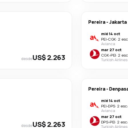
Pereira
-
Jakarta
mié 14 oct
PEI
-
CGK
·
2 esc
Avianca
mar 27 oct
US$ 2.263
CGK
-
PEI
·
2 esc
desde
Turkish Airlines
Pereira
-
Denpas
mié 14 oct
PEI
-
DPS
·
2 esc
Avianca
mar 27 oct
US$ 2.263
DPS
-
PEI
·
2 esc
desde
Turkish Airlines