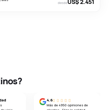
US$ 2.451
desde
tinos?
idad
4.6
os
Más de 4950 opiniones de