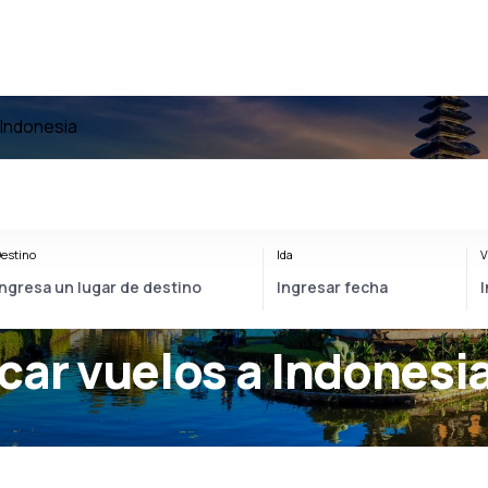
 Indonesia
estino
Ida
V
car vuelos a Indonesi