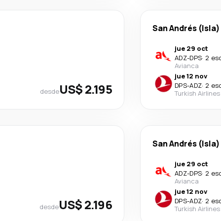
San Andrés (Isla)
jue 29 oct
ADZ
-
DPS
·
2 es
Avianca
jue 12 nov
US$ 2.195
DPS
-
ADZ
·
2 es
desde
Turkish Airlines
San Andrés (Isla)
jue 29 oct
ADZ
-
DPS
·
2 es
Avianca
jue 12 nov
US$ 2.196
DPS
-
ADZ
·
2 es
desde
Turkish Airlines