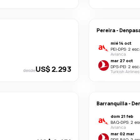
Pereira
-
Denpas
mié 14 oct
PEI
-
DPS
·
2 esc
Avianca
mar 27 oct
US$ 2.293
DPS
-
PEI
·
2 esc
desde
Turkish Airlines
Barranquilla
-
De
dom 21 feb
BAQ
-
DPS
·
2 es
Avianca
mar 02 mar
DPS
-
BAQ
·
2 es