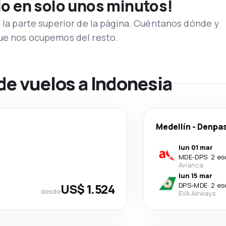
lo en solo unos minutos!
n la parte superior de la página. Cuéntanos dónde y
que nos ocupemos del resto.
de vuelos a Indonesia
Medellín
-
Denpa
lun 01 mar
MDE
-
DPS
·
2 es
Avianca
lun 15 mar
US$ 1.524
DPS
-
MDE
·
2 es
desde
EVA Airways