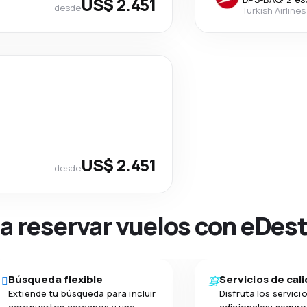
US$ 2.451
desde
Turkish Airlines
US$ 2.451
desde
na reservar vuelos con eDes
Búsqueda flexible
Servicios de cal
Extiende tu búsqueda para incluir
Disfruta los servici