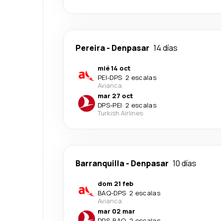
Pereira
-
Denpasar
14 días
mié 14 oct
PEI
-
DPS
·
2 escalas
Avianca
mar 27 oct
DPS
-
PEI
·
2 escalas
Turkish Airlines
Barranquilla
-
Denpasar
10 días
dom 21 feb
BAQ
-
DPS
·
2 escalas
Avianca
mar 02 mar
DPS
-
BAQ
·
2 escalas