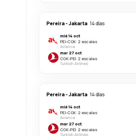
Pereira
-
Jakarta
14 días
mié 14 oct
PEI
-
CGK
·
2 escalas
Avianca
mar 27 oct
CGK
-
PEI
·
2 escalas
Turkish Airlines
Pereira
-
Jakarta
14 días
mié 14 oct
PEI
-
CGK
·
2 escalas
Avianca
mar 27 oct
CGK
-
PEI
·
2 escalas
Turkish Airlines