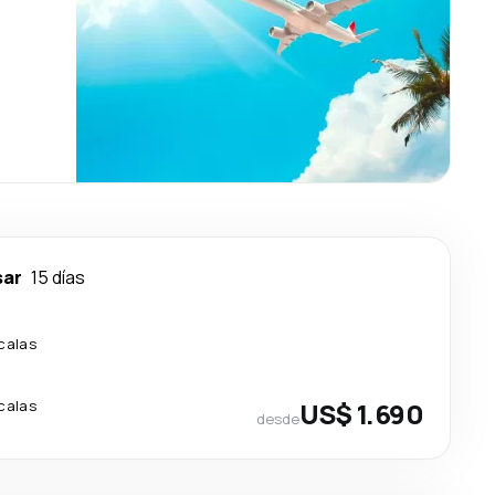
sar
15 días
calas
calas
US$ 1.690
desde