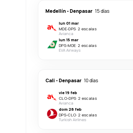
Medellín
-
Denpasar
15 días
lun 01 mar
MDE
-
DPS
·
2 escalas
Avianca
lun 15 mar
DPS
-
MDE
·
2 escalas
EVA Airways
Cali
-
Denpasar
10 días
vie 19 feb
CLO
-
DPS
·
2 escalas
Avianca
dom 28 feb
DPS
-
CLO
·
2 escalas
Turkish Airlines