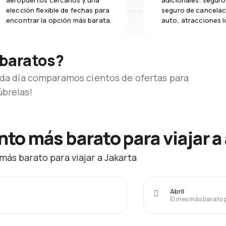
aeropuertos cercanos y una
adicionales: seguro 
elección flexible de fechas para
seguro de cancelac
encontrar la opción más barata.
auto, atracciones l
 baratos?
Cada día comparamos cientos de ofertas para
úbrelas!
o más barato para viajar a 
más barato para viajar a Jakarta
Abril
El mes más barato 