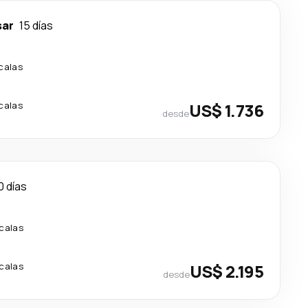
sar
15 días
calas
calas
US$ 1.736
desde
0 días
calas
calas
US$ 2.195
desde