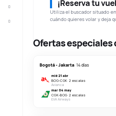
¡Reserva tu vue
Inspiración
y consejos
Utiliza el buscador situado e
cuándo quieres volar y deja 
Atención
al cliente
Ofertas especiales 
Bogotá
-
Jakarta
14 días
mié 21 abr
BOG
-
CGK
·
2 escalas
Avianca
mar 04 may
CGK
-
BOG
·
2 escalas
EVA Airways