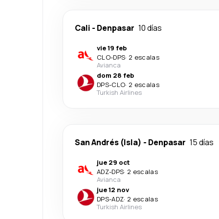
Cali
-
Denpasar
10 días
vie 19 feb
CLO
-
DPS
·
2 escalas
Avianca
dom 28 feb
DPS
-
CLO
·
2 escalas
Turkish Airlines
San Andrés (Isla)
-
Denpasar
15 días
jue 29 oct
ADZ
-
DPS
·
2 escalas
Avianca
jue 12 nov
DPS
-
ADZ
·
2 escalas
Turkish Airlines