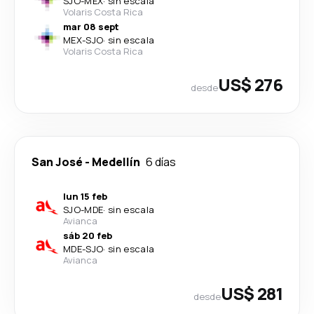
SJO
-
MEX
·
sin escala
Volaris Costa Rica
mar 08 sept
MEX
-
SJO
·
sin escala
Volaris Costa Rica
US$ 276
desde
San José
-
Medellín
6 días
lun 15 feb
SJO
-
MDE
·
sin escala
Avianca
sáb 20 feb
MDE
-
SJO
·
sin escala
Avianca
US$ 281
desde