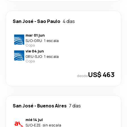
San José
-
Sao Paulo
4 días
mar 01 jun
SJO
-
GRU
·
1 escala
Copa
vie 04 jun
GRU
-
SJO
·
1 escala
Copa
US$ 463
desde
San José
-
Buenos Aires
7 días
mié 14 jul
SJO
-
EZE
·
sin escala