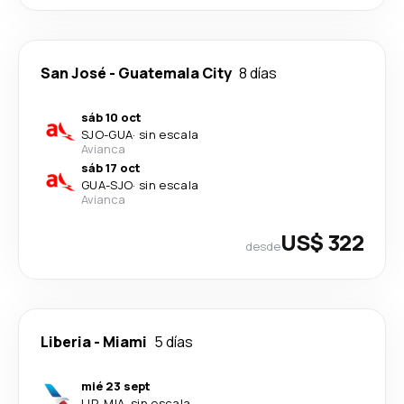
San José
-
Guatemala City
8 días
sáb 10 oct
SJO
-
GUA
·
sin escala
Avianca
sáb 17 oct
GUA
-
SJO
·
sin escala
Avianca
US$ 322
desde
Liberia
-
Miami
5 días
mié 23 sept
LIR
-
MIA
·
sin escala