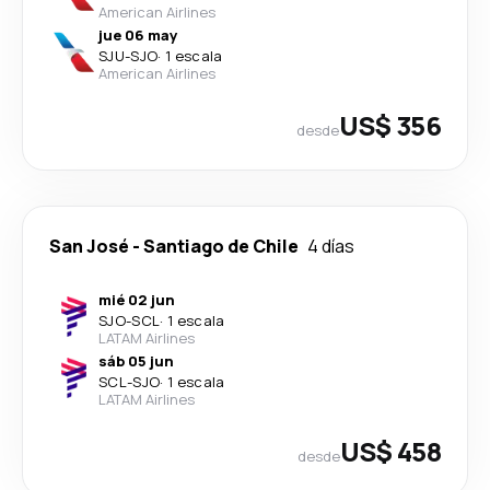
American Airlines
jue 06 may
SJU
-
SJO
·
1 escala
American Airlines
US$ 356
desde
San José
-
Santiago de Chile
4 días
mié 02 jun
SJO
-
SCL
·
1 escala
LATAM Airlines
sáb 05 jun
SCL
-
SJO
·
1 escala
LATAM Airlines
US$ 458
desde