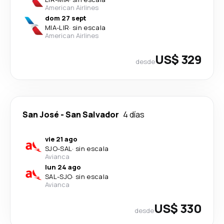
American Airlines
dom 27 sept
MIA
-
LIR
·
sin escala
American Airlines
US$ 329
desde
San José
-
San Salvador
4 días
vie 21 ago
SJO
-
SAL
·
sin escala
Avianca
lun 24 ago
SAL
-
SJO
·
sin escala
Avianca
US$ 330
desde