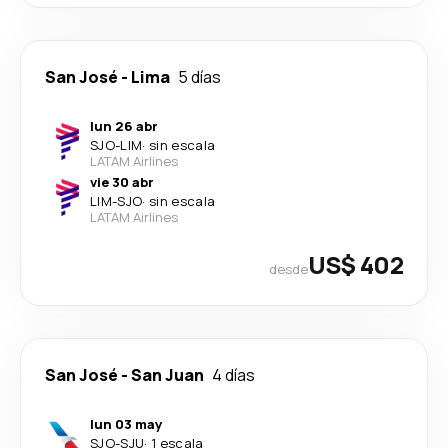
San José
-
Lima
5 días
lun 26 abr
SJO
-
LIM
·
sin escala
LATAM Airlines
vie 30 abr
LIM
-
SJO
·
sin escala
LATAM Airlines
US$ 402
desde
San José
-
San Juan
4 días
lun 03 may
SJO
-
SJU
·
1 escala