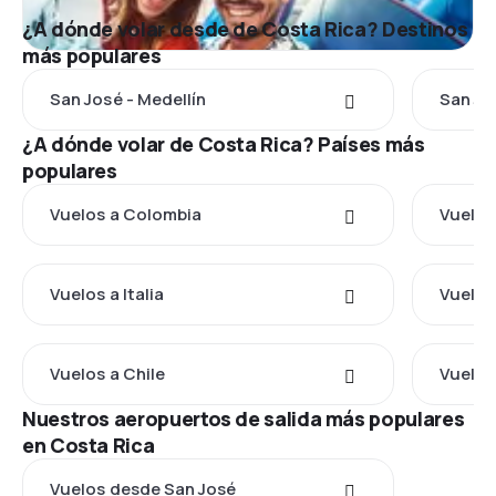
¿A dónde volar desde de Costa Rica? Destinos
más populares
San José - Medellín
San Jo
¿A dónde volar de Costa Rica? Países más
populares
Vuelos a Colombia
Vuelos
Vuelos a Italia
Vuelos
Vuelos a Chile
Vuelos
Nuestros aeropuertos de salida más populares
en Costa Rica
Vuelos desde San José