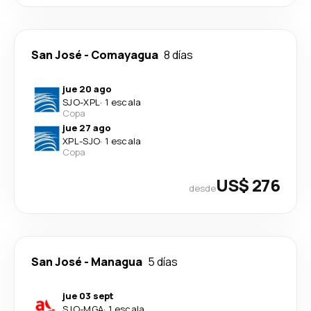
San José
-
Comayagua
8 días
jue 20 ago
SJO
-
XPL
·
1 escala
Copa
jue 27 ago
XPL
-
SJO
·
1 escala
Copa
US$ 276
desde
San José
-
Managua
5 días
jue 03 sept
SJO
-
MGA
·
1 escala