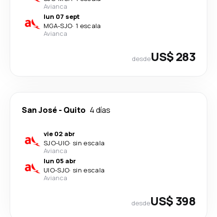
Avianca
lun 07 sept
MGA
-
SJO
·
1 escala
Avianca
US$ 283
desde
San José
-
Quito
4 días
vie 02 abr
SJO
-
UIO
·
sin escala
Avianca
lun 05 abr
UIO
-
SJO
·
sin escala
Avianca
US$ 398
desde