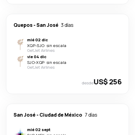
Quepos
-
San José
3 días
mié 02 dic
XQP
-
SJO
·
sin escala
GetJet Airlines
vie 04 dic
SJO
-
XQP
·
sin escala
GetJet Airlines
US$ 256
desde
San José
-
Ciudad de México
7 días
mié 02 sept