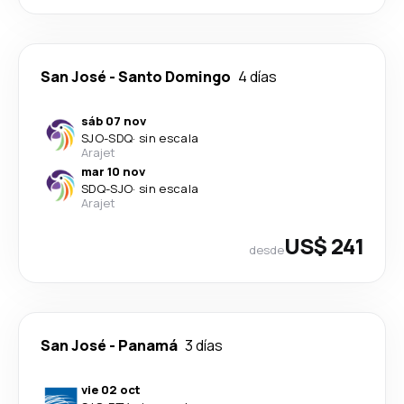
San José
-
Santo Domingo
4 días
sáb 07 nov
SJO
-
SDQ
·
sin escala
Arajet
mar 10 nov
SDQ
-
SJO
·
sin escala
Arajet
US$ 241
desde
San José
-
Panamá
3 días
vie 02 oct