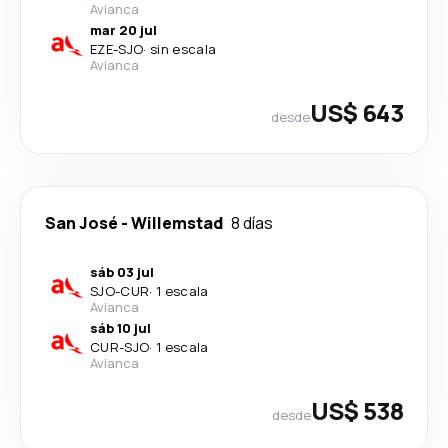
Avianca
mar 20 jul
EZE
-
SJO
·
sin escala
Avianca
US$ 643
desde
San José
-
Willemstad
8 días
sáb 03 jul
SJO
-
CUR
·
1 escala
Avianca
sáb 10 jul
CUR
-
SJO
·
1 escala
Avianca
US$ 538
desde