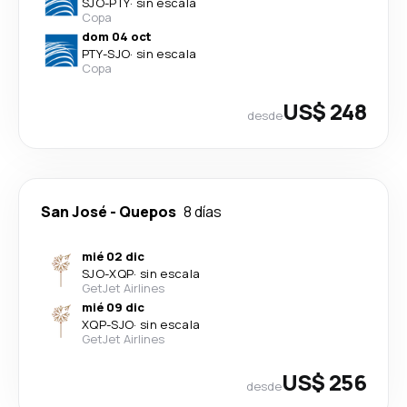
SJO
-
PTY
·
sin escala
Copa
dom 04 oct
PTY
-
SJO
·
sin escala
Copa
US$ 248
desde
San José
-
Quepos
8 días
mié 02 dic
SJO
-
XQP
·
sin escala
GetJet Airlines
mié 09 dic
XQP
-
SJO
·
sin escala
GetJet Airlines
US$ 256
desde