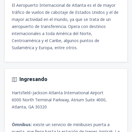
(BAQ)
El Aeropuerto Internacional de Atlanta es el de mayor
391
A PARTIR DE:
USD
tráfico de vuelos de cabotaje de Estados Unidos y el de
mayor actividad en el mundo, ya que se trata de un
desde
Bogotá, El Dorado
(BOG)
aeropuerto de transferencia. Opera con destinos
424
A PARTIR DE:
USD
internacionales a toda América del Norte,
Centroamérica y el Caribe, algunos puntos de
desde
Cali, Alfonso Bonilla Aragon
(CLO)
Sudamérica y Europa, entre otros.
631
A PARTIR DE:
USD
Ingresando
Hartsfield–Jackson Atlanta International Airport
6000 North Terminal Parkway, Atrium Suite 4000,
Atlanta, GA 30320
Ómnibus:
existe un servicio de minibuses puerta a
puerta, que llega hasta la estación de trenes Amtrak. La