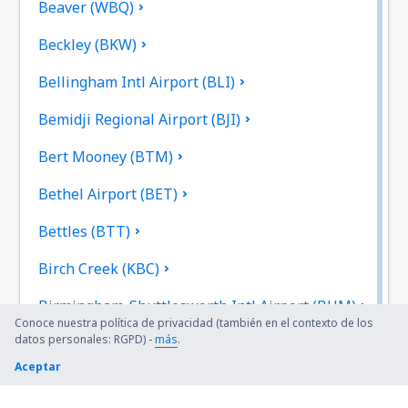
Beaver (WBQ)
Beckley (BKW)
Bellingham Intl Airport (BLI)
Bemidji Regional Airport (BJI)
Bert Mooney (BTM)
Bethel Airport (BET)
Bettles (BTT)
Birch Creek (KBC)
Birmingham-Shuttlesworth Intl Airport (BHM)
Conoce nuestra política de privacidad (también en el contexto de los
datos personales: RGPD) -
más
.
Bishop (FNT)
Aceptar
Bismarck Municipal Airport (BIS)