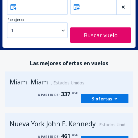
Pasajeros
1
Buscar vuelo
Las mejores ofertas en vuelos
Miami Miami
Estados Unidos
337
USD
A PARTIR DE:
9 ofertas
desde
Bogotá, El Dorado
(BOG)
Nueva York John F. Kennedy
339
Estados Unidos
A PARTIR DE:
USD
461
USD
A PARTIR DE: