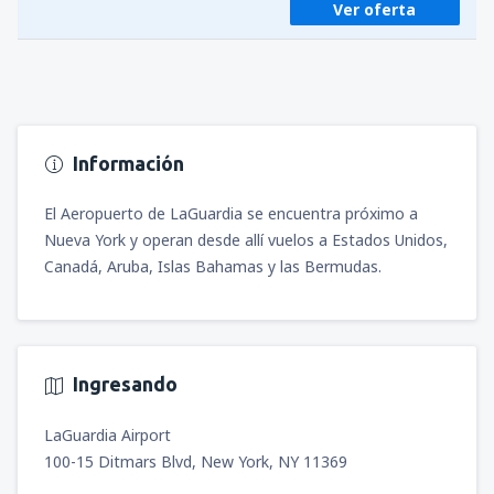
Ver oferta
desde
Cali, Alfonso Bonilla Aragon
(CLO)
653
A PARTIR DE:
USD
desde
Medellín, José María Córdova
(MDE)
461
A PARTIR DE:
USD
Información
desde
Bogotá, El Dorado
(BOG)
703
El Aeropuerto de LaGuardia se encuentra próximo a
A PARTIR DE:
USD
Nueva York y operan desde allí vuelos a Estados Unidos,
Canadá, Aruba, Islas Bahamas y las Bermudas.
Ingresando
LaGuardia Airport
100-15 Ditmars Blvd, New York, NY 11369