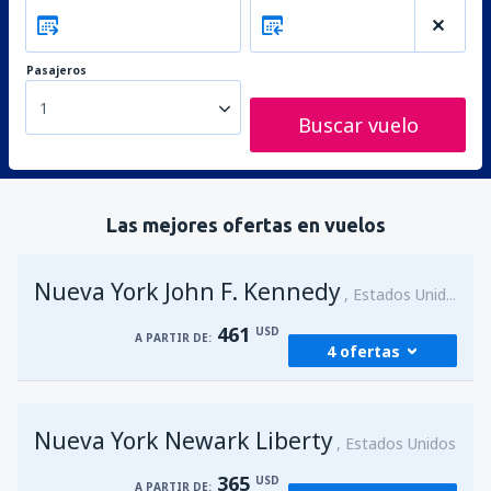
Pasajeros
1
Buscar vuelo
Las mejores ofertas en vuelos
Nueva York John F. Kennedy
Estados Unidos
461
USD
A PARTIR DE:
4 ofertas
desde
Bogotá, El Dorado
(BOG)
Nueva York Newark Liberty
731
Estados Unidos
A PARTIR DE:
USD
365
USD
A PARTIR DE: