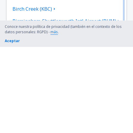
Birch Creek (KBC)
Birmingham-Shuttlesworth Intl Airport (BHM)
Conoce nuestra política de privacidad (también en el contexto de los
datos personales: RGPD) -
más
.
Bishop (FNT)
Aceptar
Bismarck Municipal Airport (BIS)
Blue Grass (LEX)
Bob Adams Field (SBS)
Kiana (AK) Bob Baker (IAN)
Burbank Bob Hope (BUR)
Boone County (HRO)
Bradford Airport (BFD)
Windsor Locks Bradley (BDL)